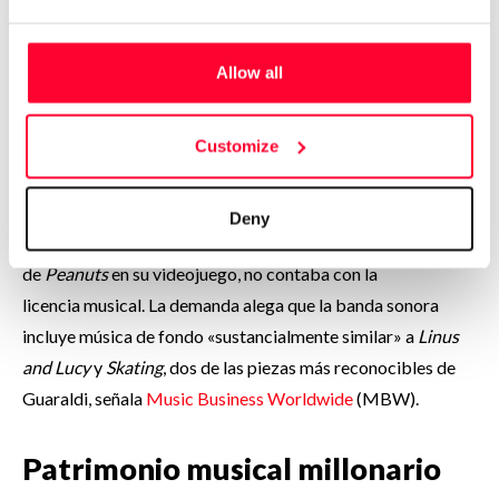
York a tres empresas privadas por el uso indebido
de las célebres composiciones de Guaraldi: la firma de
Allow all
accesorios de moda Buckle-Down, la casa de
subastas Heritage Auctions y la compañía de
Customize
videojuegos GameMill.
Se da circunstancia de que en el caso de GameMill, aunque
Deny
había obtenido permiso para el uso de los personajes
de
Peanuts
en su videojuego, no contaba con la
licencia musical. La demanda alega que la banda sonora
incluye música de fondo «sustancialmente similar» a
Linus
and Lucy
y
Skating
, dos de las piezas más reconocibles de
Guaraldi, señala
Music Business Worldwide
(MBW).
Patrimonio musical millonario