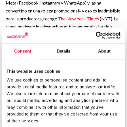
Meta (Facebook, Instagram y WhatsApp) y las ha
convertido en una «pieza promocional» y eso es inadmisible
para la productora, recoge
The New York Times
(NYT). La
reacción desde los despachos gubernamentales ha sido
rápida, pero esquiva. Los portavoces de la cartera de
Interior se han limitado a seguir el protocolo habitual de
la Administración estadounidense indicando que no emiten
Consent
Details
About
comentarios sobre litigios en curso.
This website uses cookies
Ofensiva contra empresas
We use cookies to personalise content and ads, to
privadas
provide social media features and to analyse our traffic.
We also share information about your use of our site with
our social media, advertising and analytics partners who
Pero la ofensiva de la productora no se limita al ámbito
may combine it with other information that you’ve
público. El mismo día que denunció a la administración en
provided to them or that they’ve collected from your use
Washington, LMFP demandó también, por separado, en
of their services.
tribunales federales de Nueva