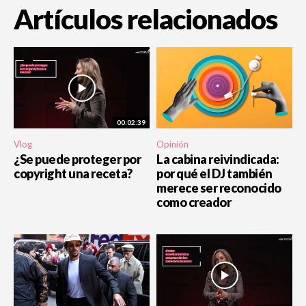
Artículos relacionados
00:02:39
Vlog
Opinión
¿Se puede proteger por
La cabina reivindicada:
copyright una receta?
por qué el DJ también
merece ser reconocido
como creador