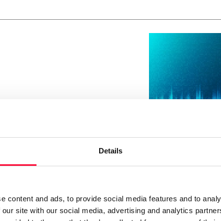
Details
La rebelión de los artist
La IA reabre el debate sobre la voz de los actores de doblaje y 
e content and ads, to provide social media features and to analy
 our site with our social media, advertising and analytics partn