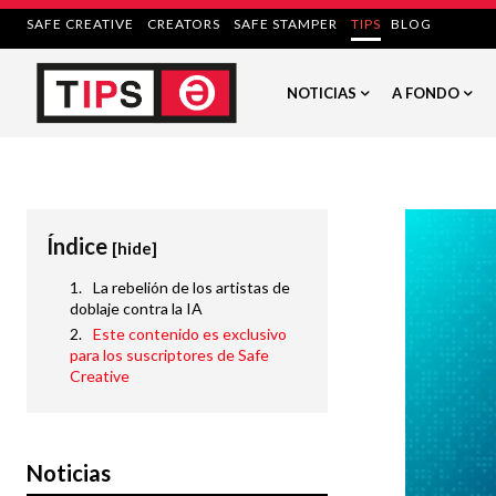
SAFE CREATIVE
CREATORS
SAFE STAMPER
TIPS
BLOG
NOTICIAS
A FONDO
Índice
[hide]
La rebelión de los artistas de
doblaje contra la IA
Este contenido es exclusivo
para los suscriptores de Safe
Creative
Noticias