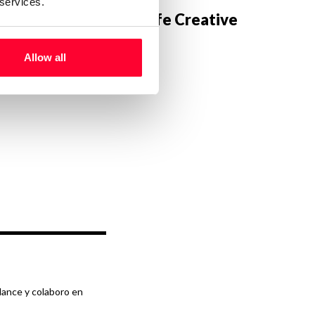
 services.
 los suscriptores de Safe Creative
Allow all
Ya soy usuario
lance y colaboro en