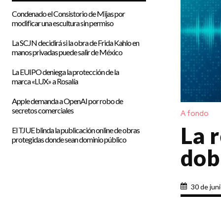
Condenado el Consistorio de Mijas por
modificar una escultura sin permiso
La SCJN decidirá si la obra de Frida Kahlo en
manos privadas puede salir de México
La EUIPO deniega la protección de la
marca «LUX» a Rosalía
Apple demanda a OpenAI por robo de
secretos comerciales
A fondo
La r
El TJUE blinda la publicación online de obras
protegidas donde sean dominio público
dob
30 de jun