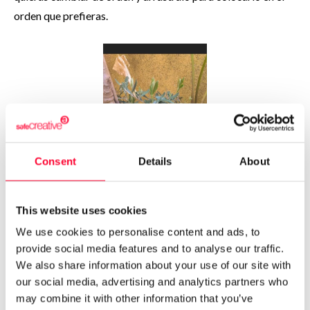
orden que prefieras.
Consent
Details
About
This website uses cookies
We use cookies to personalise content and ads, to
provide social media features and to analyse our traffic.
We also share information about your use of our site with
our social media, advertising and analytics partners who
Cuando esté todo ordenado, puedes editar el vídeo. Para
may combine it with other information that you’ve