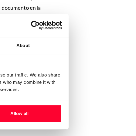
e documento en la
 Estados Unidos
ocía o debía conocer
About
sado
se our traffic. We also share
 fallos
ers who may combine it with
 services.
i dio la razón al
 suficiente», indica
ganismo revocó la
Allow all