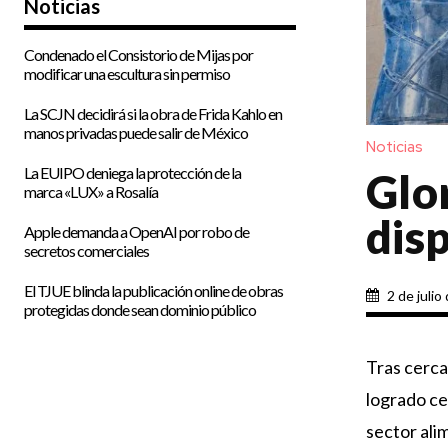
Noticias
Condenado el Consistorio de Mijas por
modificar una escultura sin permiso
La SCJN decidirá si la obra de Frida Kahlo en
manos privadas puede salir de México
Noticias
La EUIPO deniega la protección de la
Glor
marca «LUX» a Rosalía
dis
Apple demanda a OpenAI por robo de
secretos comerciales
El TJUE blinda la publicación online de obras
2 de julio
protegidas donde sean dominio público
Tras cerca
logrado ce
sector ali