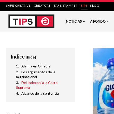
SAFE CREATIVE
CREATORS
SAFE STAMPER
TIPS
BLOG
NOTICIAS
A FONDO
Índice
[hide]
Alarma en Ginebra
Los argumentos de la
multinacional
Del Indecopi a la Corte
Suprema
Alcance de la sentencia