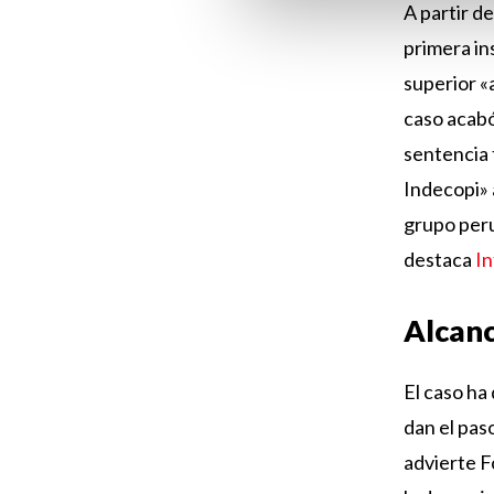
A partir de
primera ins
superior «
caso acabó
sentencia 
Indecopi» a
grupo peru
destaca
I
Alcanc
El caso ha
dan el pas
advierte F