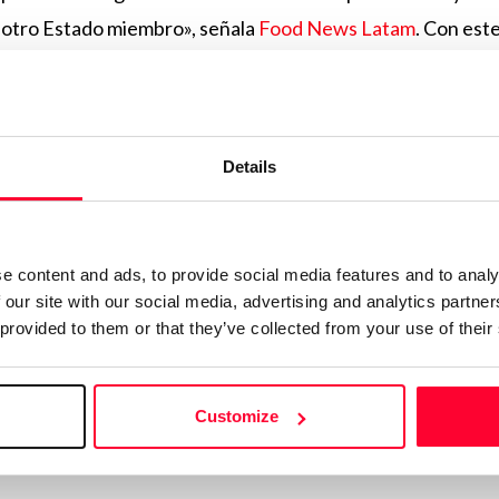
«otro Estado miembro», señala
Food News Latam
. Con est
aron que Nestlé era la legítima propietaria de la marca en
 y que el Grupo Gloria, al operar en el mismo sector, «con
ridad».
Details
decopi a la Corte Suprema
ve años largos que ha durado el litigio, el expediente ha pa
e content and ads, to provide social media features and to analy
as instancias administrativas y judiciales en un laberinto de
 our site with our social media, advertising and analytics partn
 provided to them or that they’ve collected from your use of their
rios. En 2018, la Comisión de Signos Distintivos del Indecop
ia al concluir que la oposición de Nestlé «no tenía sustento
ero en 2019 la Sala de Propiedad Intelectual del mismo or
Customize
.