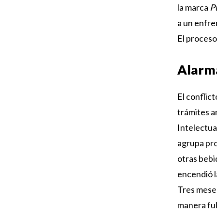
la marca
Pu
a un enfre
El proceso
Alarm
El conflic
trámites a
Intelectua
agrupa pro
otras bebi
encendió l
Tres meses
manera ful