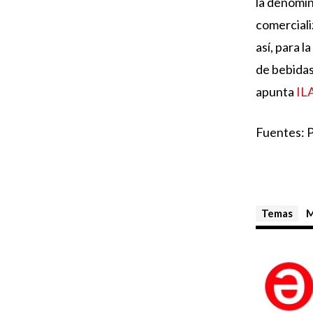
la denomin
comerciali
así, para 
de bebidas
apunta
IL
Fuentes: P
Temas
M