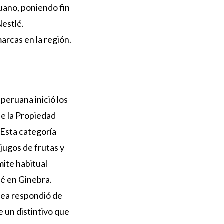
uano, poniendo fin
Nestlé.
arcas en la región.
peruana inició los
de la Propiedad
 Esta categoría
jugos de frutas y
mite habitual
lé en Ginebra.
pea respondió de
 un distintivo que