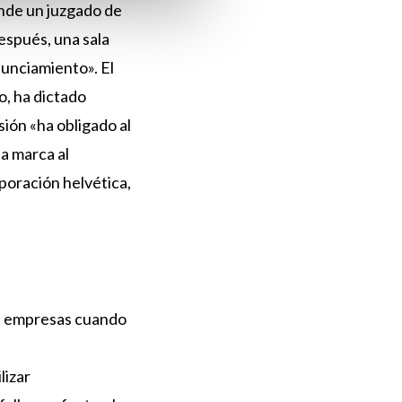
donde un juzgado de
después, una sala
nunciamiento». El
o, ha dictado
sión «ha obligado al
la marca al
poración helvética,
las empresas cuando
lizar