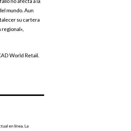
allo no afecta a la
 del mundo. Aun
talecer su cartera
 regional»,
CAD World Retail.
tual en línea. La