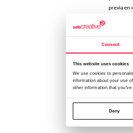
previa en 
mano, aleg
desde 2005
esta titula
Consent
Del In
This website uses cookies
En los nue
We use cookies to personalis
por distint
information about your use of
other information that you’ve
contradicto
Grupo Glor
Gestión, p
Deny
resolución