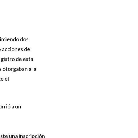
rimiendo dos
e acciones de
gistro de esta
 otorgaban a la
e el
rrió a un
ste una inscripción