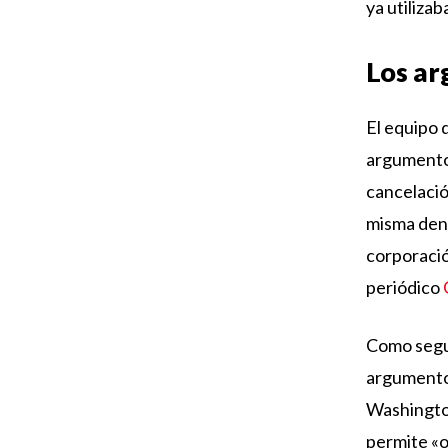
ya utiliza
Los ar
El equipo 
argumentos
cancelació
misma deno
corporació
periódico
Como segun
argumento 
Washington
permite «o