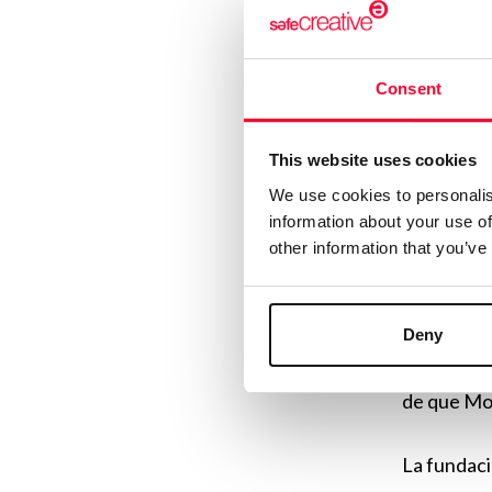
Sobre el m
Consent
declarado 
pagarla», 
This website uses cookies
posible ap
We use cookies to personalis
information about your use of
«Explo
other information that you’ve
Todo comen
cuidador, 
Deny
permitió a
de que Mo
La fundac