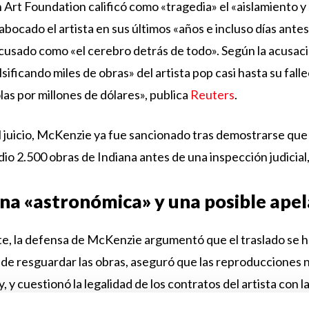
Art Foundation calificó como «tragedia» el «aislamiento y l
abocado el artista en sus últimos «años e incluso días ante
acusado como «el cerebro detrás de todo». Según la acusació
sificando miles de obras» del artista pop casi hasta su fall
as por millones de dólares», publica
Reuters
.
 juicio, McKenzie ya fue sancionado tras demostrarse que
dio 2.500 obras de Indiana antes de una inspección judicial
a «astronómica» y una posible ape
te, la defensa de McKenzie argumentó que el traslado se ha
de resguardar las obras, aseguró que las reproducciones n
, y cuestionó la legalidad de los contratos del artista con 
ue comenzó en la década de los 90.