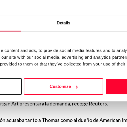
ontante de la indemnización, la abogada del editor, Nicole 
Details
que se trata de «una cifra astronómica que precisa mucha 
por lo que su cliente «evaluará cuidadosamente sus opciones
elación.
e content and ads, to provide social media features and to analy
 our site with our social media, advertising and analytics partn
tación» de un anciano postrado
 provided to them or that they’ve collected from your use of their
zó en 2018, cuando Indiana, de 89 años, otorgó un poder 
Jamie Thomas. Indiana había quedado «aislado y postrado e
Customize
 McKenzie aprovecharse para explotar al artista, que falleci
rgan Art presentara la demanda, recoge Reuters.
ión acusaba tanto a Thomas como al dueño de American Im