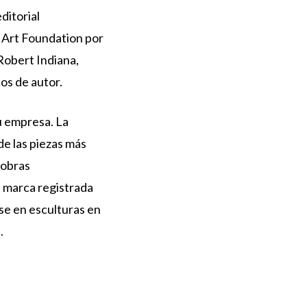
ditorial
n Art Foundation por
Robert Indiana,
os de autor.
su empresa. La
de las piezas más
 obras
 marca registrada
se en esculturas en
s
.