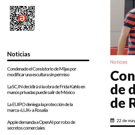
Noticias
Noticias
Condenado el Consistorio de Mijas por
Con
modificar una escultura sin permiso
de d
La SCJN decidirá si la obra de Frida Kahlo en
manos privadas puede salir de México
de 
La EUIPO deniega la protección de la
marca «LUX» a Rosalía
22 de ma
Apple demanda a OpenAI por robo de
secretos comerciales