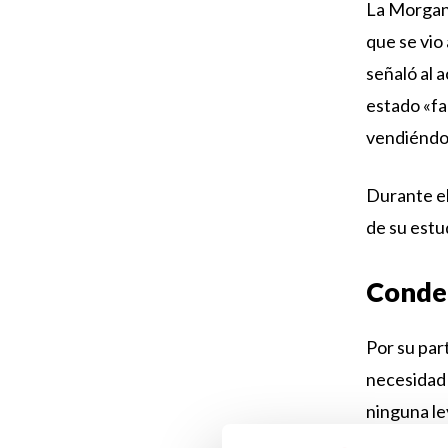
La Morgan 
que se vio 
señaló al 
estado «fal
vendiéndol
Durante el
de su estu
Conden
Por su par
necesidad 
ninguna ley
relación q