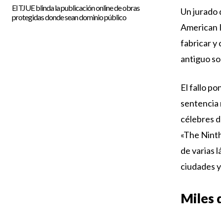
El TJUE blinda la publicación online de obras
Un jurado 
protegidas donde sean dominio público
American I
fabricar y
antiguo so
El fallo p
sentencia 
célebres de
«The Ninth
de varias 
ciudades 
Miles 