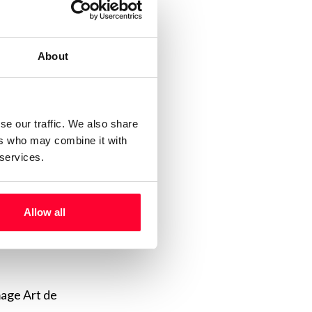
Brenecki, ha
About
liquidez para
», con vista a una
se our traffic. We also share
ers who may combine it with
 services.
notarial a su
n cama», lo que
Allow all
ó al día siguiente
age Art de