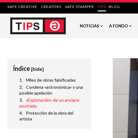
SAFE CREATIVE
CREATORS
SAFE STAMPER
TIPS
BLOG
NOTICIAS
A FONDO
Índice
[hide]
Miles de obras falsificadas
Condena «astronómica» y una
posible apelación
«Explotación» de un anciano
postrado
Protección de la obra del
artista