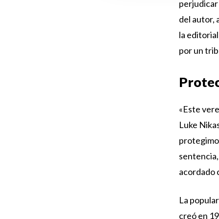
perjudicar 
del autor,
la editori
por un tri
Protec
«Este vere
Luke Nikas
protegimos
sentencia,
acordado c
La popular
creó en 1