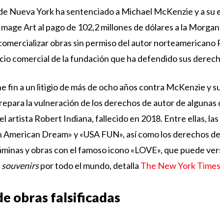
de Nueva York ha sentenciado a Michael McKenzie y a su e
mage Art al pago de 102,2 millones de dólares a la Morga
 comercializar obras sin permiso del autor norteamericano 
cio comercial de la fundación que ha defendido sus derech
one fin a un litigio de más de ocho años contra McKenzie y 
repara la vulneración de los derechos de autor de algunas 
l artista Robert Indiana, fallecido en 2018. Entre ellas, las
 American Dream» y «USA FUN», así como los derechos de
láminas y obras con el famoso icono «LOVE», que puede ver
y
souvenirs
por todo el mundo, detalla
The New York Time
de obras falsificadas