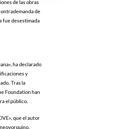
ciones de las obras
a contrademanda de
sta fue desestimada
iana», ha declarado
ficaciones y
ado. Tras la
ope Foundation han
a el público.
OVE», que el autor
 neoyorquino.