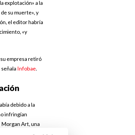
a explotación» a la
s de su muerte», y
n, el editor habría
ecimiento, «y
 su empresa retiró
, señala
Infobae
.
lación
bía debido a la
o infringían
la Morgan Art, una