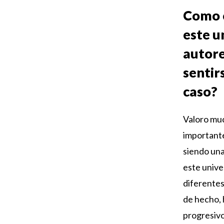
Como c
este u
autore
sentir
caso?
Valoro muc
importante
siendo una
este unive
diferentes
de hecho, 
progresivo