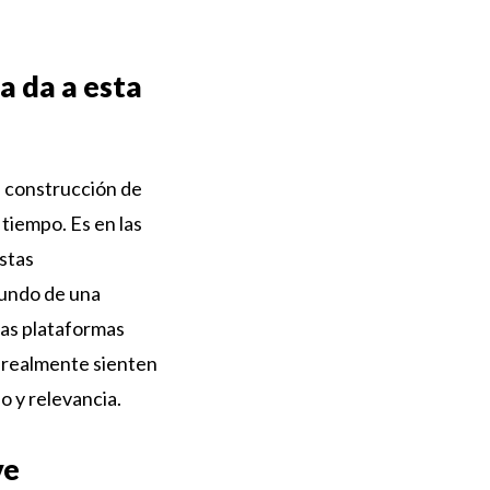
.
a da a esta
la construcción de
 tiempo. Es en las
istas
mundo de una
las plataformas
e realmente sienten
o y relevancia.
ve