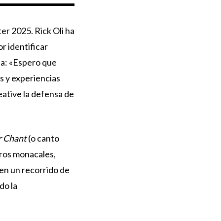
er 2025. Rick Oli ha
r identificar
oja: «Espero que
s y experiencias
eative la defensa de
r Chant
(o canto
oros monacales,
en un recorrido de
do la