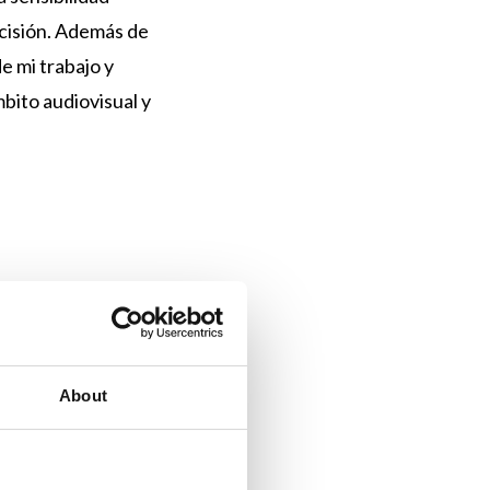
ecisión. Además de
e mi trabajo y
bito audiovisual y
?
 siempre he
gregoriano. Es una
About
un viaje sonoro. Mi
les o escenarios