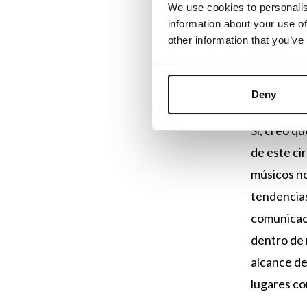
We use cookies to personalis
information about your use of
Este s
other information that you’ve
(y mer
del
ma
Deny
Sí, creo q
de este ci
músicos no
tendencias
comunicaci
dentro de 
alcance de
lugares co