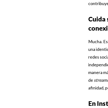
contribuye
Cuida 
conexi
Mucha. Est
una identid
redes socia
independie
manera más
de
stream
afinidad, 
En Ins