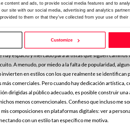
e content and ads, to provide social media features and to analy
 our site with our social media, advertising and analytics partn
onido escapa al gusto, digamos, masi
 provided to them or that they’ve collected from your use of their
cado) para los autores que se alejan
instream
?
Customize
ue hay espacio y mercado para artistas que siguen caminos 
rcuito. A menudo, por miedo a la falta de popularidad, algu
 invierten en estilos con los que realmente se identifican 
 más comerciales. Pero cuando hay dedicación artística, c
ón dirigidas al público adecuado, es posible construir una 
nichos menos convencionales. Confieso que incluso me so
 mis composiciones en plataformas digitales: ver a person
nectando con un estilo tan específico me motiva.