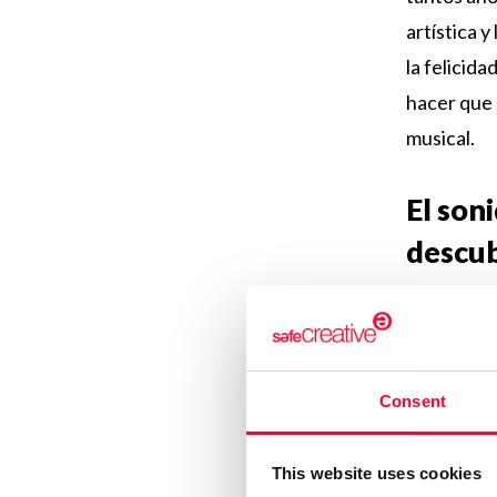
artística 
la felicid
hacer que 
musical.
El son
descub
Es un esti
admirado p
fusión ent
Consent
cinematogr
intención 
This website uses cookies
históricos