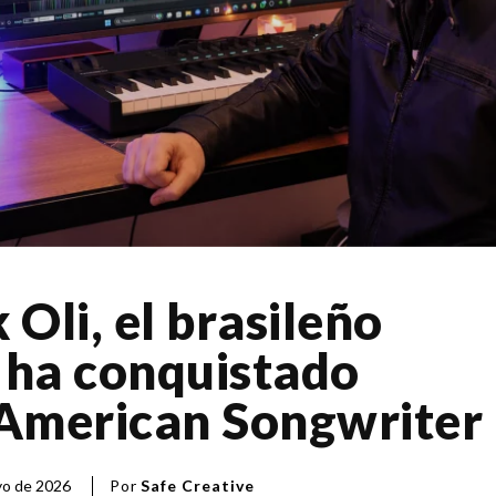
 Oli, el brasileño
 ha conquistado
 American Songwriter
Por
Safe Creative
yo de 2026