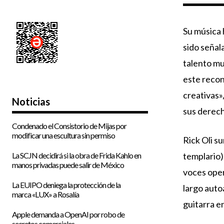
Su música 
sido señal
talento mu
este recon
creativas»
Noticias
sus derech
Condenado el Consistorio de Mijas por
modificar una escultura sin permiso
Rick Oli s
templario)
La SCJN decidirá si la obra de Frida Kahlo en
manos privadas puede salir de México
voces oper
La EUIPO deniega la protección de la
largo auto
marca «LUX» a Rosalía
guitarra e
Apple demanda a OpenAI por robo de
secretos comerciales