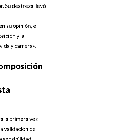
. Su destreza llevó
n su opinión, el
ición y la
vida y carrera».
composición
sta
a la primera vez
a validación de
 sensibilidad