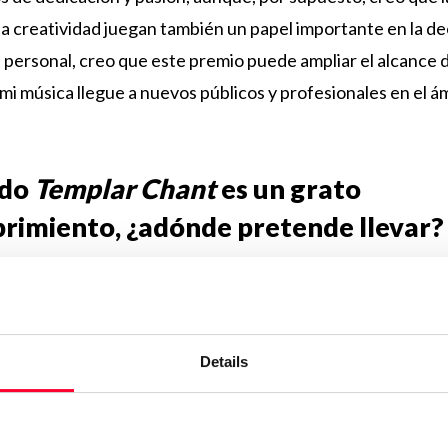
y la creatividad juegan también un papel importante en la d
ad personal, creo que este premio puede ampliar el alcance d
mi música llegue a nuevos públicos y profesionales en el ám
ido
Templar Chant
es un grato
rimiento, ¿adónde pretende llevar
lo que desarrollé a partir de la influencia de elementos que
rofundamente como la música clásica, la ópera y el canto 
re grandeza orquestal, atmósfera sagrada y emoción
Details
áfica. Intento crear una experiencia inmersiva, casi como 
es transportar al oyente a entornos como grandes catedra
 llenos de emoción y contemplación.