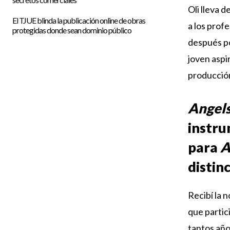
Oli lleva 
El TJUE blinda la publicación online de obras
a los prof
protegidas donde sean dominio público
después po
joven aspi
producción
Angels
instru
para
A
distin
Recibí la 
que partic
tantos año