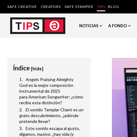
SAFE CREATIVE
CREATORS
SAFE STAMPER
TIPS
BLOG
NOTICIAS
A FONDO
Índice
[hide]
Angels Praising Almighty
God es la mejor composición
instrumental de 2025
para American Songwriter: ¿cómo
recibe esta distinción?
El sonido Templar Chant es un
grato descubrimiento, ¿adónde
pretende llevar?
Este sonido escapa al gusto,
digamos, masivo: ¿hay vida (y