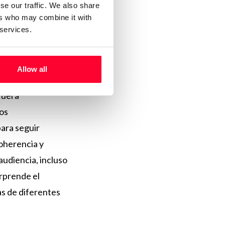
se our traffic. We also share
ers who may combine it with
vo: ¿hay vida
 services.
Allow all
fuera
nos
para seguir
oherencia y
audiencia, incluso
rprende el
as de diferentes