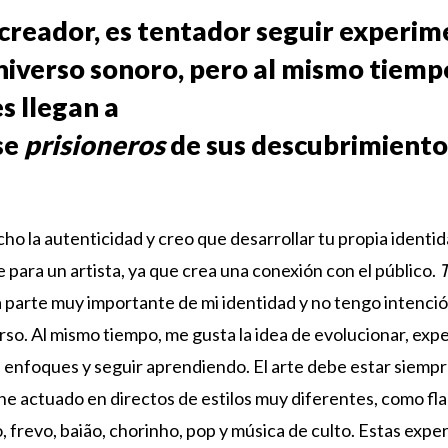
reador, es tentador seguir experi
niverso sonoro, pero al mismo tiemp
s llegan a
se
prisioneros
de sus descubrimientos
ho la autenticidad y creo que desarrollar tu propia identid
 para un artista, ya que crea una conexión con el público.
T
 parte muy importante de mi identidad y no tengo intenci
rso. Al mismo tiempo, me gusta la idea de evolucionar, ex
 enfoques y seguir aprendiendo. El arte debe estar siemp
he actuado en directos de estilos muy diferentes, como fl
, frevo, baião, chorinho, pop y música de culto. Estas expe