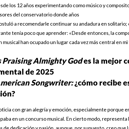
desde los 12 años experimentando como músico y compositor
esores del conservatorio donde años
stuló a recomendarle continuar su andadura en solitario; e
rante tenía poco que aprender: «Desde entonces, la compos
 musical han ocupado un lugar cada vez más central en mi 
 Praising Almighty God
es la mejor 
mental de 2025
merican Songwriter:
¿cómo recibe e
ción?
noticia con gran alegría y emoción, especialmente porque er
ipaba en un concurso musical. En cierto modo, representa l
s de dedicación y pasión, aunque, por supuesto, creo que la