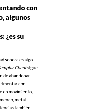
mentando con
o, algunos
: ¿es su
ad sonora es algo
emplar Chant
sigue
ón de abandonar
perimentar con
re en movimiento,
amenco, metal
riencias también