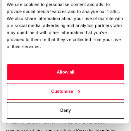
We use cookies to personalise content and ads, to
provide social media features and to analyse our traffic.
Perjuicio a su marca personal
We also share information about your use of our site with
our social media, advertising and analytics partners who
No es un daño menor. A sus 30 años, Dua Lipa no solo
may combine it with other information that you’ve
es una de las artistas más escuchadas del planeta con más
provided to them or that they’ve collected from your use
of their services.
de 65 millones de oyentes mensuales en Spotify, también es
una marca comercial de primer orden, construida con
acuerdos publicitarios con firmas como Chanel, Porsche,
Versace, Puma o Yves Saint Laurent. Un hecho que, como se
Allow all
expone en la demanda, es un «golpe a la
integridad» de su marca personal.
Customize
Reclamación millonaria
Deny
El escrito judicial reclama 15 millones de dólares en
concepto de daños y una participación en los beneficios