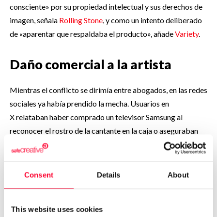
consciente» por su propiedad intelectual y sus derechos de
imagen, señala
Rolling Stone
, y como un intento deliberado
de «aparentar que respaldaba el producto», añade
Variety
.
Daño comercial a la artista
Mientras el conflicto se dirimía entre abogados, en las redes
sociales ya había prendido la mecha. Usuarios en
X relataban haber comprado un televisor Samsung al
reconocer el rostro de la cantante en la caja o aseguraban
que lo harían solo por ese motivo. Esta reacción espontánea
del público es precisamente lo que la defensa
de Lipa esgrime como prueba del «daño comercial» causado
Consent
Details
About
por Samsung al capitalizar la fama de la artista para
impulsar sus ventas sin ninguna contrapartida, recoge
This website uses cookies
Rolling Stone.