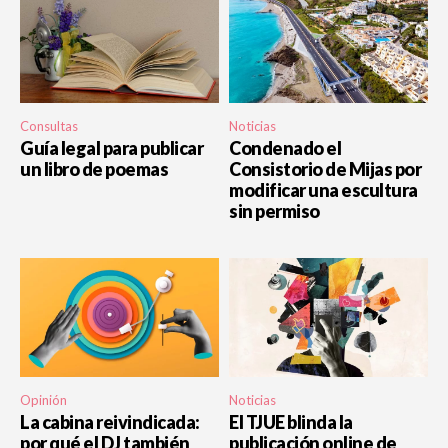
Consultas
Noticias
Guía legal para publicar
Condenado el
un libro de poemas
Consistorio de Mijas por
modificar una escultura
sin permiso
Opinión
Noticias
La cabina reivindicada:
El TJUE blinda la
por qué el DJ también
publicación online de