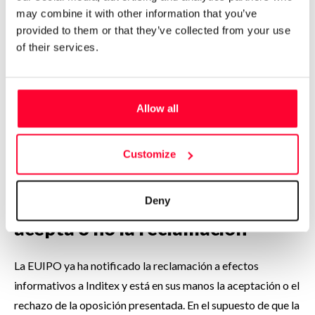
may combine it with other information that you’ve
confusión, ventaja injusta y daño al carácter distintivo de su
provided to them or that they’ve collected from your use
propia marca», recoge
Reuters
. Así, Zicaffè, que su historia
of their services.
se remonta a 90 años atrás y cuenta con presencia en 45
mercados, no sólo se opone al posible impacto que podría
tener el uso de la marca Zacaffè en el público dando lugar a
Allow all
equívocos, también se manifiesta en contra de que pueda
aprovecharse de la reputación que han ido forjando a lo
Customize
largo del tiempo.
Se está a la espera de si la EUIPO
Deny
acepta o no la reclamación
La EUIPO ya ha notificado la reclamación a efectos
informativos a Inditex y está en sus manos la aceptación o el
rechazo de la oposición presentada. En el supuesto de que la