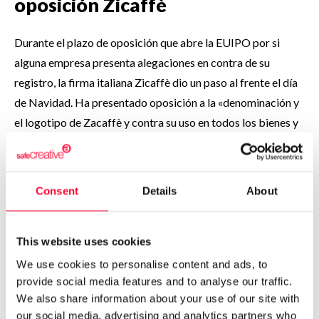
oposición Zicaffè
Durante el plazo de oposición que abre la EUIPO por si
alguna empresa presenta alegaciones en contra de su
registro, la firma italiana Zicaffè dio un paso al frente el día
de Navidad. Ha presentado oposición a la «denominación y
el logotipo de Zacaffè y contra su uso en todos los bienes y
servicios para los que Inditex había solicitado su registro»,
informa Cinco Días.
Consent
Details
About
Alega confusión por similitud de
nombre y aprovechamiento de
This website uses cookies
su reputación
We use cookies to personalise content and ads, to
provide social media features and to analyse our traffic.
We also share information about your use of our site with
En las alegaciones, la firma familiar italiana sostiene que «zi
our social media, advertising and analytics partners who
y za son demasiado similares y que existe el riesgo de