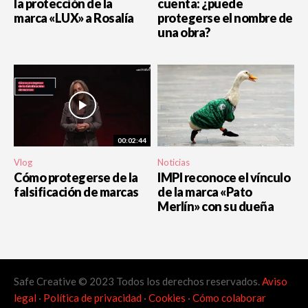
la protección de la
cuenta: ¿puede
marca «LUX» a Rosalía
protegerse el nombre de
una obra?
00:02:44
Vlog
Noticias
Cómo protegerse de la
IMPI reconoce el vínculo
falsificación de marcas
de la marca «Pato
Merlín» con su dueña
Safe Creative © 2023 Todos los derechos reservados.
Aviso
legal
·
Política de privacidad
·
Cookies
·
Cómo colaborar