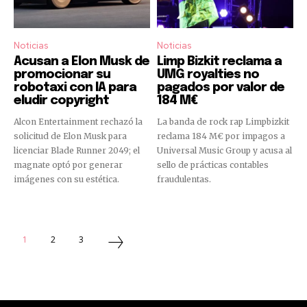
Noticias
Noticias
Acusan a Elon Musk de
Limp Bizkit reclama a
promocionar su
UMG royalties no
robotaxi con IA para
pagados por valor de
eludir copyright
184 M€
Alcon Entertainment rechazó la
La banda de rock rap Limpbizkit
solicitud de Elon Musk para
reclama 184 M€ por impagos a
licenciar Blade Runner 2049; el
Universal Music Group y acusa al
magnate optó por generar
sello de prácticas contables
imágenes con su estética.
fraudulentas.
1
2
3