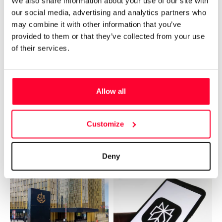
We also share information about your use of our site with
our social media, advertising and analytics partners who
may combine it with other information that you’ve
provided to them or that they’ve collected from your use
Noticias
Noticias
of their services.
UMG demanda a
Ed Sheeran gana
Believe y TuneCore por
apelación por
infracciones masivas
copyright de «Thinking
de copyright
out loud»
Allow all
Universal Music Group, ABKCO y
La sentencia rechaza que el
Concord Music demandan a
patrón de acordes de "Thinking
Believe y TuneCore por
out loud" objeto de la demanda
Customize
infracción masiva de derechos
sea plagio, ya que es una
de autor.
secuencia común.
Deny