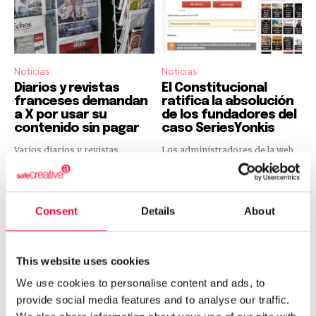
Noticias
Noticias
Diarios y revistas
El Constitucional
franceses demandan
ratifica la absolución
a X por usar su
de los fundadores del
contenido sin pagar
caso SeriesYonkis
Varios diarios y revistas
Los administradores de la web
franceses de renombre acusan a
de descargas SeriesYonkis no
X de usar sus contenidos sin
tendrán que pagar la
pagarles infringiendo así los
indemnización millonaria que se
derechos afines.
solicitaba.
Consent
Details
About
This website uses cookies
We use cookies to personalise content and ads, to
provide social media features and to analyse our traffic.