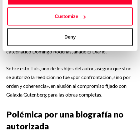
con varias editoriales, entre ellas Galaxia Gutenberg, que
está preparando la edición de las obras completas de
Customize
Martín-Santos. De hecho, la editorial ya ha publicado varios
tomos, y concluirá en 2028 con la publicación de una nueva
Deny
edición crítica de
Tiempo de silencio
, a cargo del del
catedrático Domingo Ródenas, añade El Diario.
Sobre esto, Luis, uno de los hijos del autor, asegura que si no
se autorizó la reedición no fue «por confrontación, sino por
orden y coherencia», en alusión al compromiso fijado con
Galaxia Gutenberg para las obras completas.
Polémica por una biografía no
autorizada