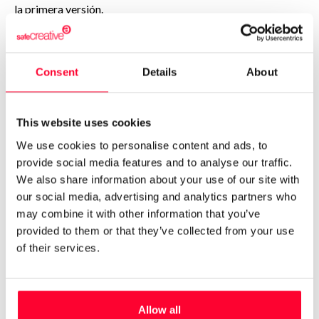
la primera versión.
Tras este último rechazo, Alfonso Rey ha decidido
autoeditar en Letrame una reedición que recupera el texto
Consent
Details
About
de Crítica y que, gracias al hallazgo de Bresadola, incluye las
partes censuradas, fundamentalmente fragmentos de tono
This website uses cookies
político y otras incorrecciones de la composición. La idea es
We use cookies to personalise content and ads, to
«preservar el valor literario» de una obra «deformada» por
provide social media features and to analyse our traffic.
décadas de ediciones erróneas, recoge
ABC
.
We also share information about your use of our site with
our social media, advertising and analytics partners who
Rechazo por «coherencia»
may combine it with other information that you’ve
provided to them or that they’ve collected from your use
editorial
of their services.
La nueva versión, no obstante, ha reabierto la polémica
entre el catedrático y los herederos del escritor. Estos
Allow all
últimos argumentan el rechazo por un compromiso previo