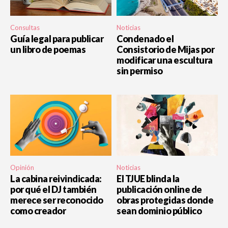
Consultas
Noticias
Guía legal para publicar
Condenado el
un libro de poemas
Consistorio de Mijas por
modificar una escultura
sin permiso
Opinión
Noticias
La cabina reivindicada:
El TJUE blinda la
por qué el DJ también
publicación online de
merece ser reconocido
obras protegidas donde
como creador
sean dominio público