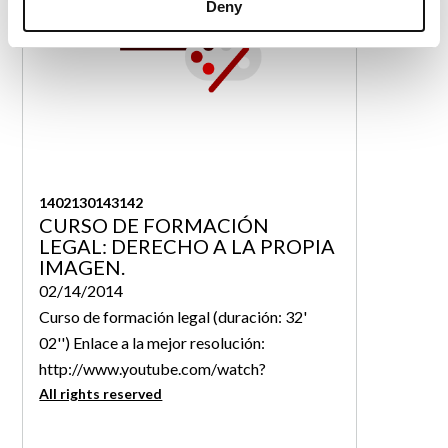
Deny
1402130143142
CURSO DE FORMACIÓN
LEGAL: DERECHO A LA PROPIA
IMAGEN.
02/14/2014
Curso de formación legal (duración: 32'
02'') Enlace a la mejor resolución:
http://www.youtube.com/watch?
v=LCTgMpYlQ6A&hd=1 Objetivo:
All rights reserved
Posibilitar el estudio de los principales
aspectos legales, relacionados con el