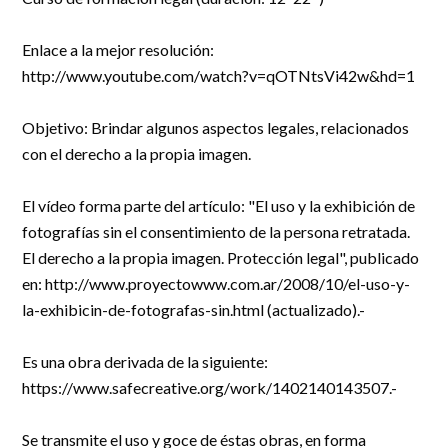
R&D and Startups
USE CASE
Enlace a la mejor resolución:
BY ROLE
Certify ADR
http://www.youtube.com/watch?v=qOTNtsVi42w&hd=1
Meet the Law 1/2025 requirement with proof of receipt.
IT & cybersecurity
See how →
Audit & legal
Objetivo: Brindar algunos aspectos legales, relacionados
con el derecho a la propia imagen.
Funds & consultancies
Employees
El vídeo forma parte del artículo: "El uso y la exhibición de
fotografías sin el consentimiento de la persona retratada.
El derecho a la propia imagen. Protección legal", publicado
en: http://www.proyectowww.com.ar/2008/10/el-uso-y-
la-exhibicin-de-fotografas-sin.html (actualizado).-
Es una obra derivada de la siguiente:
https://www.safecreative.org/work/1402140143507.-
Se transmite el uso y goce de éstas obras, en forma