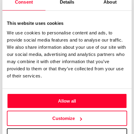
0
Attached documents:
Consent
Details
About
0
Copyright infringement notifications:
Contact
This website uses cookies
We use cookies to personalise content and ads, to
provide social media features and to analyse our traffic.
We also share information about your use of our site with
our social media, advertising and analytics partners who
Notify irregularities in this registration
may combine it with other information that you’ve
provided to them or that they’ve collected from your use
RELATED REGISTRATIONS
of their services.
VERSION OF
Allow all
Customize