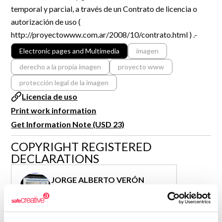
temporal y parcial, a través de un Contrato de licencia o
autorización de uso (
http://proyectowww.com.ar/2008/10/contrato.html ) .-
Electronic pages and Multimedia
imagen
derecho a la propia imagen
proyecto www
protección legal de la imagen
Licencia de uso
Print work information
Get Information Note (USD 23)
COPYRIGHT REGISTERED
DECLARATIONS
JORGE ALBERTO VERÓN
SCHENONE
Author
Consolidated inscription: