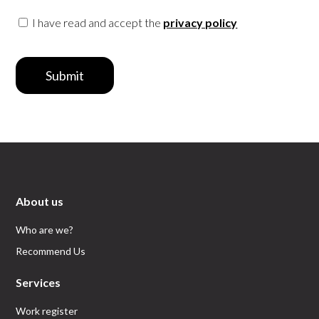
del todo definitivo, pero sí llevando mi
profesión más hacia la traducción y
I have read and accept the
privacy policy
corrección de textos que quiero
desarrollar ahora casi a tiempo completo
como profesional.
Submit
About us
Who are we?
Recommend Us
Services
Work register