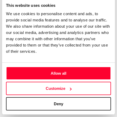
This website uses cookies
que algún tema es más bien hard
We use cookies to personalise content and ads, to
rock. Compagino esto con obras
provide social media features and to analyse our traffic.
más sencillas e intimistas.
We also share information about your use of our site with
Tengo 74 álbumes en el mercado
our social media, advertising and analytics partners who
digital, con el alias de aRPA”
may combine it with other information that you’ve
provided to them or that they’ve collected from your use
Soy licenciado en Historia Antigua. Siempre me ha gustado
of their services.
la música, y he tocado y compuesto en un grupo de rock
celta allá por los ochenta. En música tengo un año de piano,
soy más bien autodidacta. Me gustan muchos estilos, pero
Allow all
soy muy fan del hard rock de los 70, la música clásica,
sobre todo Beethoven, y la Ópera, en la que me declaro fan
Customize
de Wagner y los compositores rusos del Grupo de lis Cinco.
Aún cuando estaba en el grupo ya hacía música electrónica,
así que me viene de lejos. En ese estilo admiro sobre todo a
Deny
Vangelis y Kitaro.