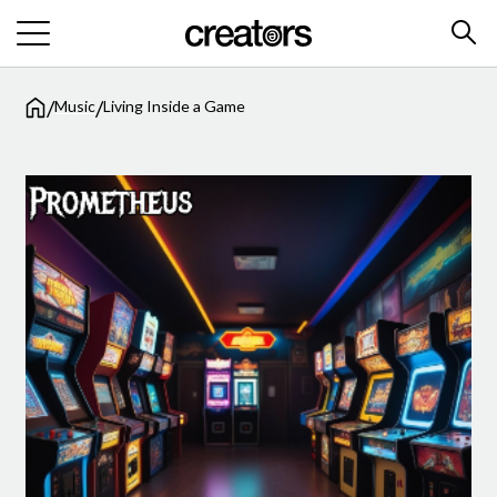
/
/
Music
Living Inside a Game