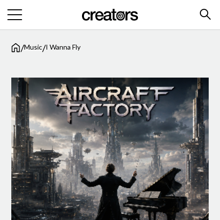
/
/
Music
I Wanna Fly