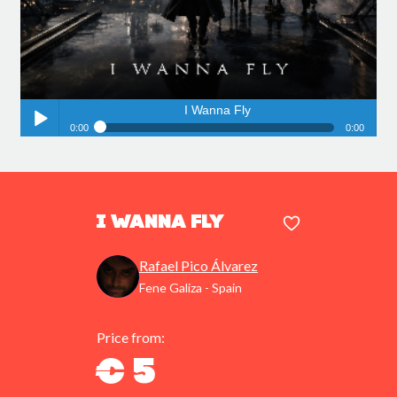
I Wanna Fly
0:00
0:00
I Wanna Fly
Play /
I Wanna Fly
Rafael Pico Álvarez
Fene Galiza - Spain
pause
Price from:
€ 5