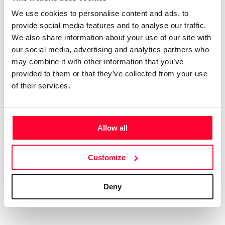
rock. Compagino esto con obras
We use cookies to personalise content and ads, to
más sencillas e intimistas.
provide social media features and to analyse our traffic.
Tengo 74 álbumes en el mercado
We also share information about your use of our site with
digital, con el alias de aRPA”
our social media, advertising and analytics partners who
may combine it with other information that you’ve
Soy licenciado en Historia Antigua. Siempre me ha gustado
provided to them or that they’ve collected from your use
la música, y he tocado y compuesto en un grupo de rock
of their services.
celta allá por los ochenta. En música tengo un año de piano,
soy más bien autodidacta. Me gustan muchos estilos, pero
soy muy fan del hard rock de los 70, la música clásica,
Allow all
sobre todo Beethoven, y la Ópera, en la que me declaro fan
de Wagner y los compositores rusos del Grupo de lis Cinco.
Customize
Aún cuando estaba en el grupo ya hacía música electrónica,
así que me viene de lejos. En ese estilo admiro sobre todo a
Vangelis y Kitaro.
Deny