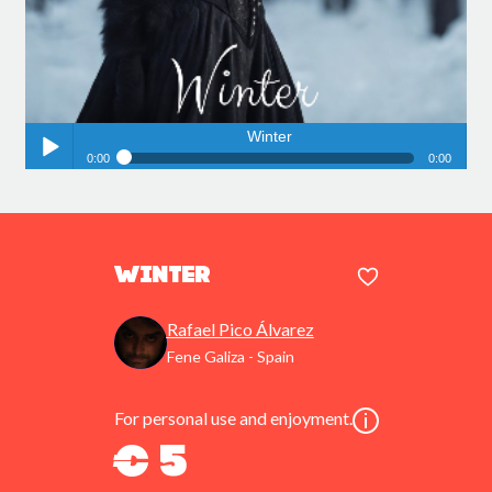
Winter
0:00
0:00
Winter
Play /
Winter
Rafael Pico Álvarez
Fene Galiza - Spain
pause
For personal use and enjoyment.
€ 5