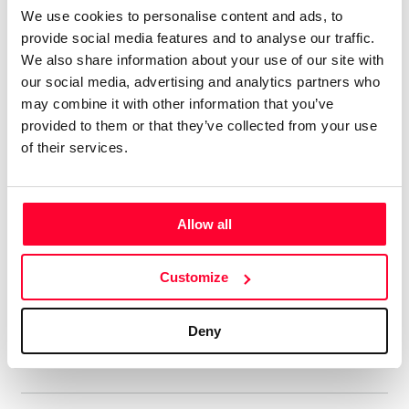
más sencillas e intimistas.
We use cookies to personalise content and ads, to
Tengo 74 álbumes en el mercado
provide social media features and to analyse our traffic.
We also share information about your use of our site with
digital, con el alias de aRPA”
our social media, advertising and analytics partners who
may combine it with other information that you’ve
Soy licenciado en Historia Antigua. Siempre me ha gustado
provided to them or that they’ve collected from your use
la música, y he tocado y compuesto en un grupo de rock
of their services.
celta allá por los ochenta. En música tengo un año de piano,
soy más bien autodidacta. Me gustan muchos estilos, pero
soy muy fan del hard rock de los 70, la música clásica,
Allow all
sobre todo Beethoven, y la Ópera, en la que me declaro fan
de Wagner y los compositores rusos del Grupo de lis Cinco.
Aún cuando estaba en el grupo ya hacía música electrónica,
Customize
así que me viene de lejos. En ese estilo admiro sobre todo a
Vangelis y Kitaro.
Deny