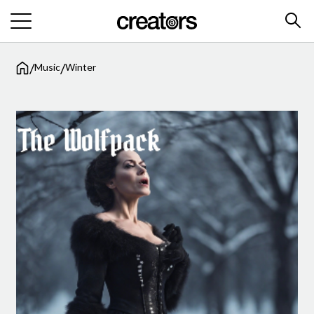
/
/
Music
Winter