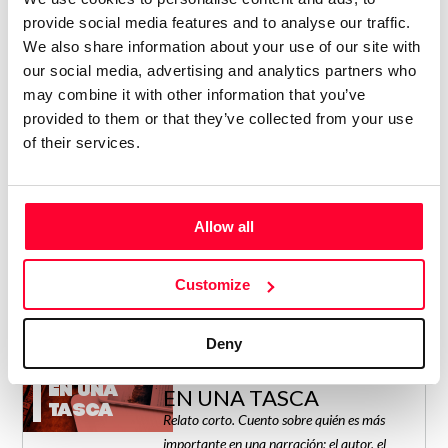
provide social media features and to analyse our traffic.
We also share information about your use of our site with
our social media, advertising and analytics partners who
may combine it with other information that you’ve
EXTREMO
EXTREMO DURO
DURO
provided to them or that they’ve collected from your use
Relato corto. Relato metaficcional de una
of their services.
metaficción.
/ NOVEL
2
Allow all
Customize
Deny
EN UNA
EN UNA TASCA
TASCA
Relato corto. Cuento sobre quién es más
importante en una narración: el autor, el