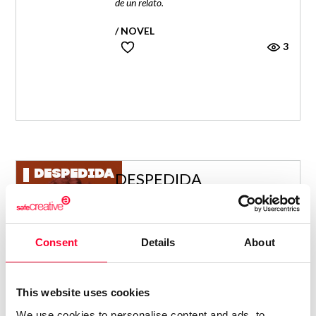
de un relato.
/ NOVEL
3
DESPEDIDA
DESPEDIDA
Este relato es un ejercicio de voz narrativa
extrema. Lo que empieza como una carta
de despedida acaba siendo otra cosa.
Consent
Details
About
/ NOVEL
3
This website uses cookies
We use cookies to personalise content and ads, to