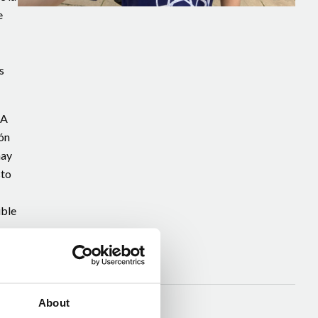
e
s
IA
ón
hay
sto
ible
About