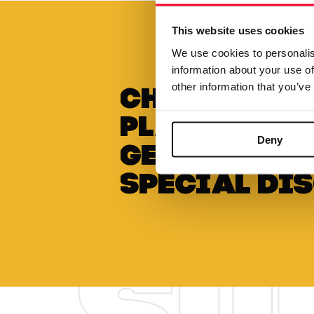
This website uses cookies
We use cookies to personalis
information about your use of
other information that you’ve
Choose to 
plan annua
Deny
get a
special di