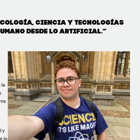
sicología, ciencia y tecnologías
umano desde lo artificial.”
 la
e
 me
l y
e la