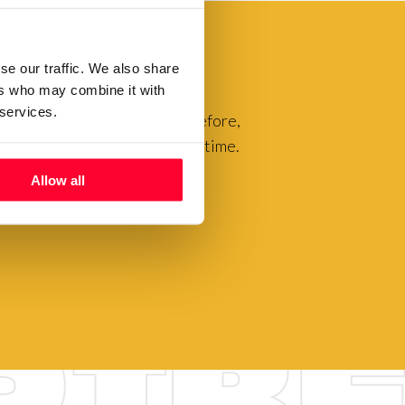
se our traffic. We also share
ers who may combine it with
 services.
luable to our community. Therefore,
you to exhibit them for a long time.
Allow all