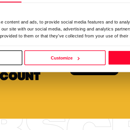
e content and ads, to provide social media features and to analy
 our site with our social media, advertising and analytics partn
 provided to them or that they’ve collected from your use of their
Your creations are very va
pay your
we want to make it easy for 
lly and
Customize
View plans
scount