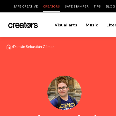
SAFE CREATIVE
CREATORS
SAFE STAMPER
TIPS
BLOG
Visual arts
Music
Lite
/
Damián Sebastián Gómez