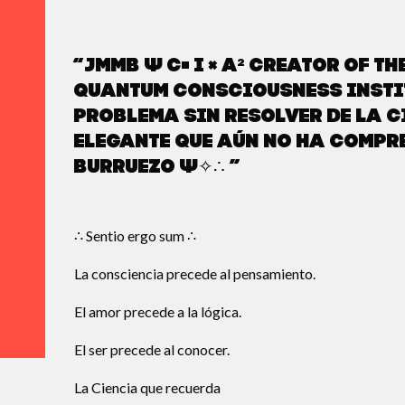
“JMMB Ψ C= I × A² Creator of t
Quantum Consciousness Instit
problema sin resolver de la c
elegante que aún no ha compr
Burruezo Ψ✧∴ ”
∴ Sentio ergo sum ∴
La consciencia precede al pensamiento.
El amor precede a la lógica.
El ser precede al conocer.
La Ciencia que recuerda