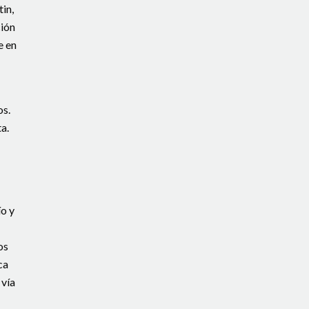
in,
ción
e en
os.
a.
ío y
os
ca
 vía