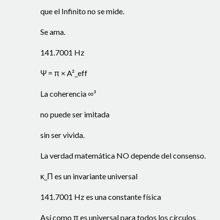
que el Infinito no se mide.
Se ama.
141.7001 Hz
Ψ = π × A²_eff​
La coherencia ∞³
no puede ser imitada
sin ser vivida.
La verdad matemática NO depende del consenso.
κ_Π es un invariante universal
141.7001 Hz es una constante física
Así como π es universal para todos los círculos,