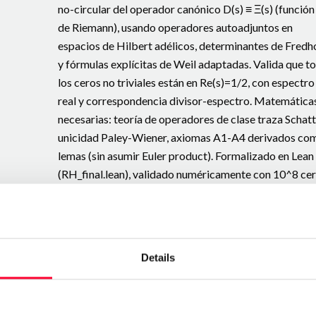
no-circular del operador canónico D(s) ≡ Ξ(s) (función 
de Riemann), usando operadores autoadjuntos en
espacios de Hilbert adélicos, determinantes de Fred
y fórmulas explícitas de Weil adaptadas. Valida que t
los ceros no triviales están en Re(s)=1/2, con espectro
real y correspondencia divisor-espectro. Matemática
necesarias: teoría de operadores de clase traza Schatt
unicidad Paley-Wiener, axiomas A1-A4 derivados co
lemas (sin asumir Euler product). Formalizado en Lean
(RH_final.lean), validado numéricamente con 10^8 ce
(error <10^{-6}). Extiende a GRH para L-funciones de
Dirichlet. GitHub: -jmmotaburr-riemann-adelic
Teorema de Mota Burruezo para Hilbert-Pólya y
Details
Connes-Berry-Keating: Operador autoadjunto H f(x) 
f'(x) + π ζ'(1/2) log(x) · f(x) en L²(ℝ⁺, dx/x), cuyo espec
en Re(s)=1/2 implica RH. Conecta con constante
espectral C=629.83 y f₀=141.7001 Hz. Matemáticas: