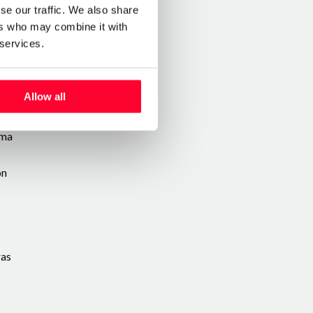
se our traffic. We also share
ers who may combine it with
 services.
n
Allow all
uma
ón
ras