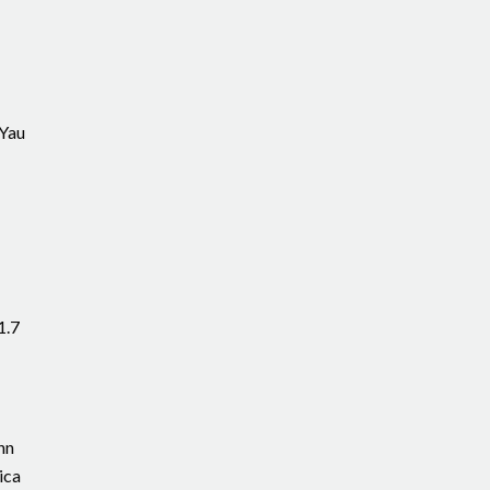
-Yau
1.7
nn
ica