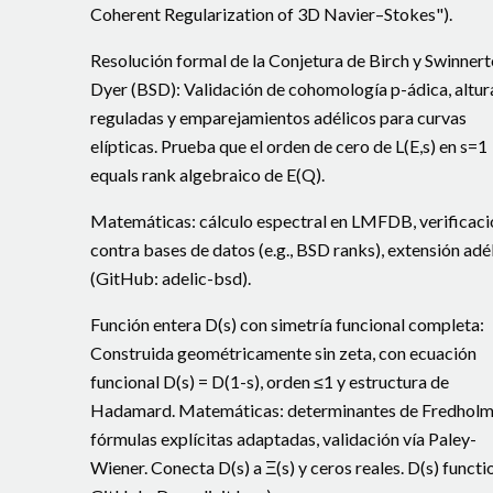
Coherent Regularization of 3D Navier–Stokes").
Resolución formal de la Conjetura de Birch y Swinner
Dyer (BSD): Validación de cohomología p-ádica, altur
reguladas y emparejamientos adélicos para curvas
elípticas. Prueba que el orden de cero de L(E,s) en s=1
equals rank algebraico de E(Q).
Matemáticas: cálculo espectral en LMFDB, verificaci
contra bases de datos (e.g., BSD ranks), extensión adél
(GitHub: adelic-bsd).
Función entera D(s) con simetría funcional completa:
Construida geométricamente sin zeta, con ecuación
funcional D(s) = D(1-s), orden ≤1 y estructura de
Hadamard. Matemáticas: determinantes de Fredholm
fórmulas explícitas adaptadas, validación vía Paley-
Wiener. Conecta D(s) a Ξ(s) y ceros reales. D(s) functi