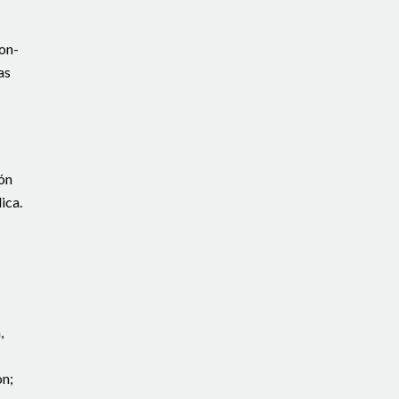
ton-
as
ón
ica.
,
on;