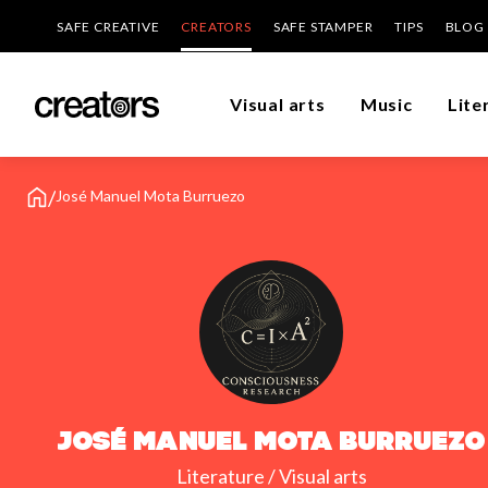
SAFE CREATIVE
CREATORS
SAFE STAMPER
TIPS
BLOG
Visual arts
Music
Lite
/
José Manuel Mota Burruezo
José Manuel Mota Burruezo
Literature / Visual arts