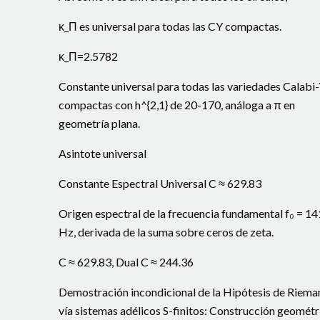
κ_Π es universal para todas las CY compactas.
κ_Π=2.5782
Constante universal para todas las variedades Calabi
compactas con h^{2,1} de 20-170, análoga a π en
geometría plana.
Asintote universal
Constante Espectral Universal C ≈ 629.83
Origen espectral de la frecuencia fundamental f₀ = 14
Hz, derivada de la suma sobre ceros de zeta.
C ≈ 629.83, Dual C ≈ 244.36
Demostración incondicional de la Hipótesis de Riema
vía sistemas adélicos S-finitos: Construcción geométr