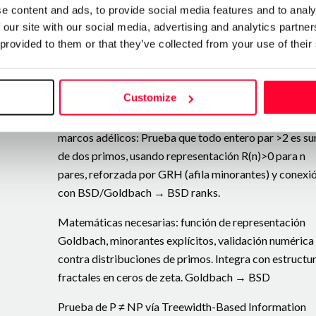
e content and ads, to provide social media features and to analy
reducción espectral, demostración de cuatro puntos
 our site with our social media, advertising and analytics partn
(D≡Ξ, ceros en línea crítica, no ceros triviales, no
 provided to them or that they’ve collected from your use of their
circularidad). Código: teorema_mota_burruezo.py, co
tests (22 casos, cobertura 100%). (GitHub:
operador/teorema_mota_burruezo.py).
Customize
Resolución de la Conjetura de Goldbach vía GRH y
marcos adélicos: Prueba que todo entero par >2 es s
de dos primos, usando representación R(n)>0 para n
pares, reforzada por GRH (afila minorantes) y conexi
con BSD/Goldbach → BSD ranks.
Matemáticas necesarias: función de representación
Goldbach, minorantes explícitos, validación numérica
contra distribuciones de primos. Integra con estructu
fractales en ceros de zeta. Goldbach → BSD
Prueba de P ≠ NP vía Treewidth-Based Information