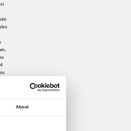
xi
holm
odos
s
en,
mo
 4
ros
About
= -x
tro