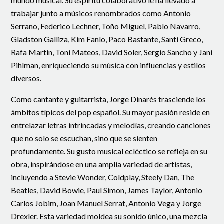
mundo musical. Su espíritu colaborativo le ha llevado a
trabajar junto a músicos renombrados como Antonio
Serrano, Federico Lechner, Toño Miguel, Pablo Navarro,
Gladston Galliza, Kim Fanlo, Paco Bastante, Santi Greco,
Rafa Martín, Toni Mateos, David Soler, Sergio Sancho y Jani
Pihlman, enriqueciendo su música con influencias y estilos
diversos.
Como cantante y guitarrista, Jorge Dinarés trasciende los
ámbitos típicos del pop español. Su mayor pasión reside en
entrelazar letras intrincadas y melodías, creando canciones
que no solo se escuchan, sino que se sienten
profundamente. Su gusto musical ecléctico se refleja en su
obra, inspirándose en una amplia variedad de artistas,
incluyendo a Stevie Wonder, Coldplay, Steely Dan, The
Beatles, David Bowie, Paul Simon, James Taylor, Antonio
Carlos Jobim, Joan Manuel Serrat, Antonio Vega y Jorge
Drexler. Esta variedad moldea su sonido único, una mezcla