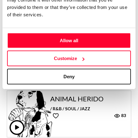
provided to them or that they’ve collected from your use
of their services.
MAGIC IN YOUR MIND
Allow all
/ R&B / SOUL / JAZZ
Year 2025
165
2
Customize
Deny
ANIMAL HERIDO
/ R&B / SOUL / JAZZ
83