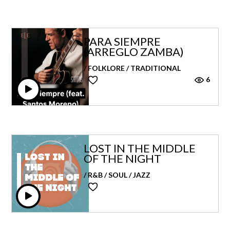
PARA SIEMPRE
(ARREGLO ZAMBA)
/ FOLKLORE / TRADITIONAL
6
LOST IN THE MIDDLE
OF THE NIGHT
Lost in
the
/ R&B / SOUL / JAZZ
middle of
the night