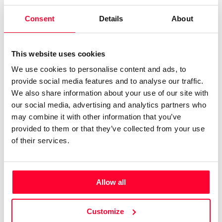
Consent
Details
About
-CANCIONES RECOMENDADAS POR EL U.K.
SONGWRITING CONTEST (2024)
This website uses cookies
CANCIÓN "RIGHT NOW"
We use cookies to personalise content and ads, to
-Canción recomendada por el U.K. Songwriting Contest
provide social media features and to analyse our traffic.
2024
We also share information about your use of our site with
our social media, advertising and analytics partners who
-Canción seleccionada por AAA Music y Wavy Music
may combine it with other information that you’ve
Magazine (Viena, Austria). “Right Now, del artista español
provided to them or that they’ve collected from your use
Daniel Granado, es una canción emocionalmente profunda
of their services.
que presenta una mezcla limpia y bien equilibrada, creando
sensaciones suaves y relajantes. Con letra profundamente
conmovedora, esta canción muestra el talento de Granado
Allow all
como cantautor y lo establece firmemente en la escena
musical, ganándose un puesto en la lista de la Selección de
Customize
los Editores”.