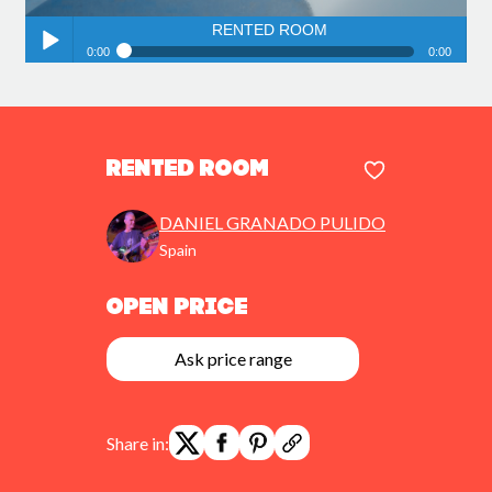
RENTED ROOM
0:00
0:00
RENTED ROOM
Play /
RENTED ROOM
DANIEL GRANADO PULIDO
Spain
pause
Open Price
Ask price range
Share in: