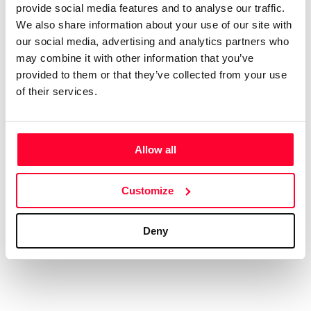
digital, con el alias de aRPA”
provide social media features and to analyse our traffic.
We also share information about your use of our site with
Soy licenciado en Historia Antigua. Siempre me ha gustado
our social media, advertising and analytics partners who
may combine it with other information that you’ve
la música, y he tocado y compuesto en un grupo de rock
provided to them or that they’ve collected from your use
celta allá por los ochenta. En música tengo un año de piano,
of their services.
soy más bien autodidacta. Me gustan muchos estilos, pero
soy muy fan del hard rock de los 70, la música clásica,
sobre todo Beethoven, y la Ópera, en la que me declaro fan
de Wagner y los compositores rusos del Grupo de lis Cinco.
Allow all
Aún cuando estaba en el grupo ya hacía música electrónica,
así que me viene de lejos. En ese estilo admiro sobre todo a
Customize
Vangelis y Kitaro.
Deny