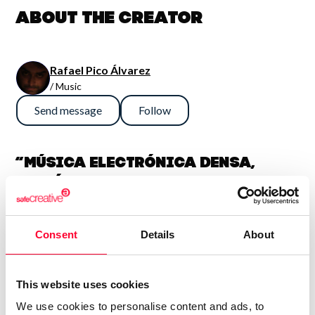
About the creator
Rafael Pico Álvarez
/ Music
Send message
Follow
“Música electrónica densa,
sinfónica y potente. En general
son así, aunque también me
gusta la guitarra fuerte, con lo
Consent
Details
About
que algún tema es más bien hard
rock. Compagino esto con obras
más sencillas e intimistas.
This website uses cookies
Tengo 74 álbumes en el mercado
We use cookies to personalise content and ads, to