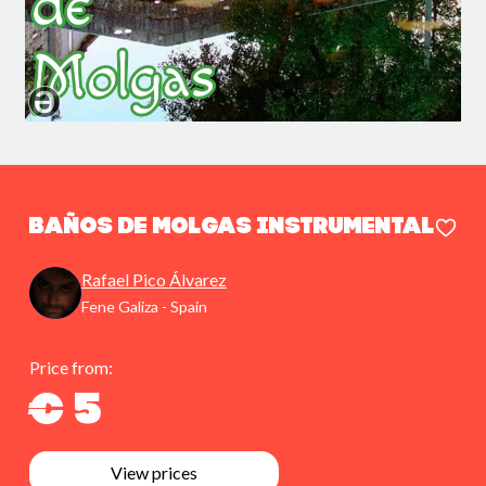
Baños de Molgas Instrumental
Rafael Pico Álvarez
Fene Galiza - Spain
Price from:
€ 5
View prices