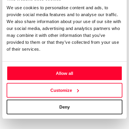
rock. Compagino esto con obras
We use cookies to personalise content and ads, to
más sencillas e intimistas.
provide social media features and to analyse our traffic.
Tengo 74 álbumes en el mercado
We also share information about your use of our site with
digital, con el alias de aRPA”
our social media, advertising and analytics partners who
may combine it with other information that you’ve
Soy licenciado en Historia Antigua. Siempre me ha gustado
provided to them or that they’ve collected from your use
la música, y he tocado y compuesto en un grupo de rock
of their services.
celta allá por los ochenta. En música tengo un año de piano,
soy más bien autodidacta. Me gustan muchos estilos, pero
soy muy fan del hard rock de los 70, la música clásica,
Allow all
sobre todo Beethoven, y la Ópera, en la que me declaro fan
de Wagner y los compositores rusos del Grupo de lis Cinco.
Customize
Aún cuando estaba en el grupo ya hacía música electrónica,
así que me viene de lejos. En ese estilo admiro sobre todo a
Vangelis y Kitaro.
Deny