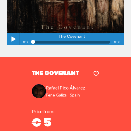
The Covenant
0:00
0:00
The Covenant
Play /
The Covenant
Rafael Pico Álvarez
Fene Galiza - Spain
pause
Price from:
€ 5