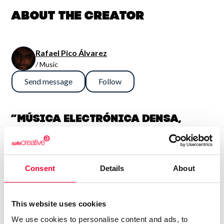
About the creator
Rafael Pico Álvarez
/ Music
Send message
Follow
“Música electrónica densa,
sinfónica y potente. En general
son así, aunque también me
gusta la guitarra fuerte, con lo
Consent
Details
About
que algún tema es más bien hard
rock. Compagino esto con obras
más sencillas e intimistas.
This website uses cookies
Tengo 74 álbumes en el mercado
We use cookies to personalise content and ads, to