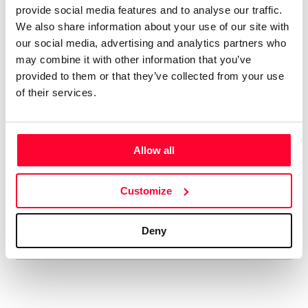
digital, con el alias de aRPA”
provide social media features and to analyse our traffic.
We also share information about your use of our site with
our social media, advertising and analytics partners who
Soy licenciado en Historia Antigua. Siempre me ha gustado
may combine it with other information that you’ve
la música, y he tocado y compuesto en un grupo de rock
provided to them or that they’ve collected from your use
celta allá por los ochenta. En música tengo un año de piano,
of their services.
soy más bien autodidacta. Me gustan muchos estilos, pero
soy muy fan del hard rock de los 70, la música clásica,
sobre todo Beethoven, y la Ópera, en la que me declaro fan
Allow all
de Wagner y los compositores rusos del Grupo de lis Cinco.
Aún cuando estaba en el grupo ya hacía música electrónica,
así que me viene de lejos. En ese estilo admiro sobre todo a
Customize
Vangelis y Kitaro.
Deny