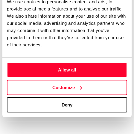
We use cookies to personalise content and ads, to
Tengo 74 álbumes en el mercado
provide social media features and to analyse our traffic.
digital, con el alias de aRPA”
We also share information about your use of our site with
our social media, advertising and analytics partners who
Soy licenciado en Historia Antigua. Siempre me ha gustado
may combine it with other information that you’ve
la música, y he tocado y compuesto en un grupo de rock
provided to them or that they’ve collected from your use
celta allá por los ochenta. En música tengo un año de piano,
of their services.
soy más bien autodidacta. Me gustan muchos estilos, pero
soy muy fan del hard rock de los 70, la música clásica,
sobre todo Beethoven, y la Ópera, en la que me declaro fan
Allow all
de Wagner y los compositores rusos del Grupo de lis Cinco.
Aún cuando estaba en el grupo ya hacía música electrónica,
Customize
así que me viene de lejos. En ese estilo admiro sobre todo a
Vangelis y Kitaro.
Deny