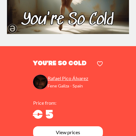
You're So Cold
Rafael Pico Álvarez
Fene Galiza - Spain
Price from:
€ 5
View prices