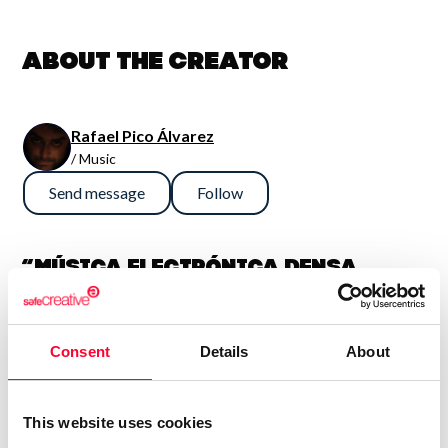
About the creator
Rafael Pico Álvarez
/ Music
Send message
Follow
“Música electrónica densa,
sinfónica y potente. En general
son así, aunque también me
Consent
Details
About
gusta la guitarra fuerte, con lo
que algún tema es más bien hard
rock. Compagino esto con obras
This website uses cookies
más sencillas e intimistas.