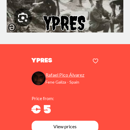
Ypres
Rafael Pico Álvarez
Fene Galiza - Spain
Price from:
€ 5
View prices