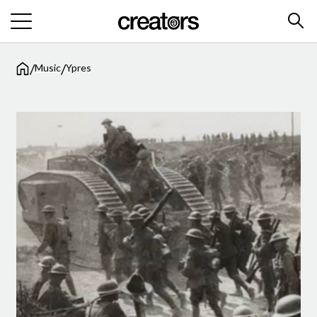
/
/
Music
Ypres