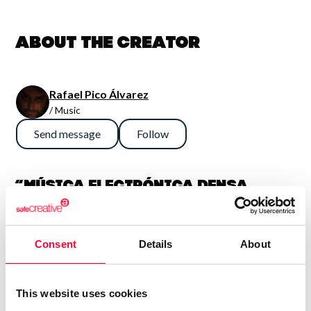
About the creator
Rafael Pico Álvarez
/ Music
Send message
Follow
“Música electrónica densa,
sinfónica y potente. En general
son así, aunque también me
Consent
Details
About
gusta la guitarra fuerte, con lo
que algún tema es más bien hard
rock. Compagino esto con obras
This website uses cookies
más sencillas e intimistas.