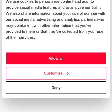
We use cookies to personalise content and ads, to
Tengo 74 álbumes en el mercado
provide social media features and to analyse our traffic.
digital, con el alias de aRPA”
We also share information about your use of our site with
our social media, advertising and analytics partners who
Soy licenciado en Historia Antigua. Siempre me ha gustado
may combine it with other information that you’ve
la música, y he tocado y compuesto en un grupo de rock
provided to them or that they’ve collected from your use
celta allá por los ochenta. En música tengo un año de piano,
of their services.
soy más bien autodidacta. Me gustan muchos estilos, pero
soy muy fan del hard rock de los 70, la música clásica,
sobre todo Beethoven, y la Ópera, en la que me declaro fan
Allow all
de Wagner y los compositores rusos del Grupo de lis Cinco.
Aún cuando estaba en el grupo ya hacía música electrónica,
Customize
así que me viene de lejos. En ese estilo admiro sobre todo a
Vangelis y Kitaro.
Deny