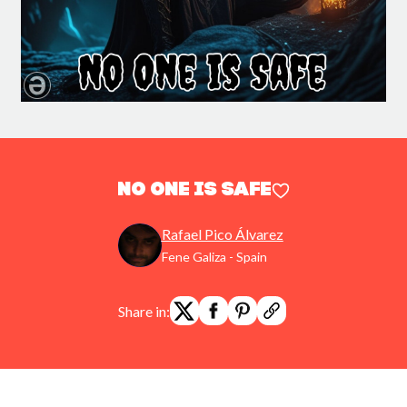
No One is Safe
Rafael Pico Álvarez
Fene Galiza - Spain
Share in: