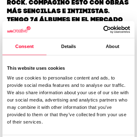
rock. Compagino esto con obras
más sencillas e intimistas.
Tengo 74 álbumes en el mercado
digital, con el alias de aRPA”
Soy licenciado en Historia Antigua. Siempre me ha gustado
Consent
Details
About
la música, y he tocado y compuesto en un grupo de rock
celta allá por los ochenta. En música tengo un año de piano,
soy más bien autodidacta. Me gustan muchos estilos, pero
This website uses cookies
soy muy fan del hard rock de los 70, la música clásica,
We use cookies to personalise content and ads, to
sobre todo Beethoven, y la Ópera, en la que me declaro fan
provide social media features and to analyse our traffic.
de Wagner y los compositores rusos del Grupo de lis Cinco.
We also share information about your use of our site with
Aún cuando estaba en el grupo ya hacía música electrónica,
our social media, advertising and analytics partners who
may combine it with other information that you’ve
así que me viene de lejos. En ese estilo admiro sobre todo a
provided to them or that they’ve collected from your use
Vangelis y Kitaro.
of their services.