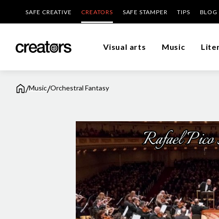
SAFE CREATIVE
CREATORS
SAFE STAMPER
TIPS
BLOG
Visual arts
Music
Lite
/
/
Music
Orchestral Fantasy