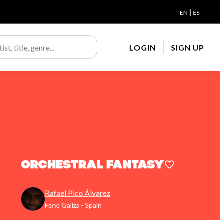
|
EN
ES
LOGIN
SIGN UP
Orchestral Fantasy
Rafael Pico Álvarez
Fene Galiza - Spain