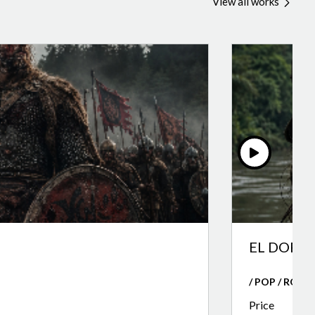
View all works
EL DORA
/ POP / ROCK
Price