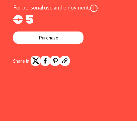
For personal use and enjoyment.
€ 5
Purchase
Share in: