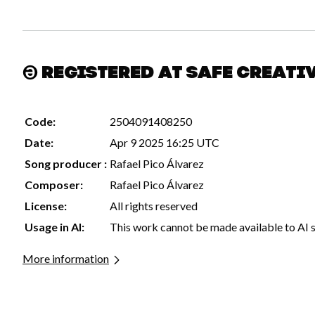
Registered at Safe Creati
Code:
2504091408250
Date:
Apr 9 2025 16:25 UTC
Song producer :
Rafael Pico Álvarez
Composer:
Rafael Pico Álvarez
License:
All rights reserved
Usage in AI:
This work cannot be made available to AI 
More information