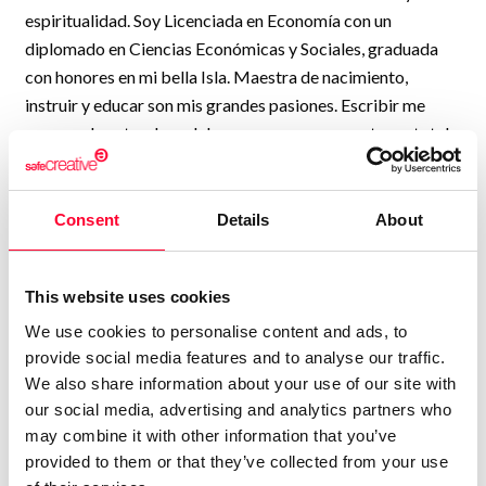
espiritualidad. Soy Licenciada en Economía con un
diplomado en Ciencias Económicas y Sociales, graduada
con honores en mi bella Isla. Maestra de nacimiento,
instruir y educar son mis grandes pasiones. Escribir me
acerca a la naturaleza del amor, es como una entrega total
que me transforma y me deslumbra. La poesía es para mí, el
elixir que enamora todos mis axiomas. La inspiración del
día a día, aún en medio de la incertidumbre, las dudas y la
Consent
Details
About
adversidad, nos invita a no doblegar el espíritu ni claudicar
ante el desánimo.... Todo es posible, la vida ofrece su
This website uses cookies
oportunidad inefable, solo depende del ingenio y la
capacidad de lucha para enfrentar el desafío. El periplo del
We use cookies to personalise content and ads, to
provide social media features and to analyse our traffic.
quebranto puede alimentar la melancolía y la nostalgia,
We also share information about your use of our site with
pero jamás podrá flagelar la sensibilidad del alma que
our social media, advertising and analytics partners who
rubrica en sus memorias la esperanza. Yo también soy de
may combine it with other information that you’ve
suspiros que se riman con mis letras, de pasión fluyo cual
provided to them or that they’ve collected from your use
río y me ahogan las tristezas. Siento el susurro divino de la