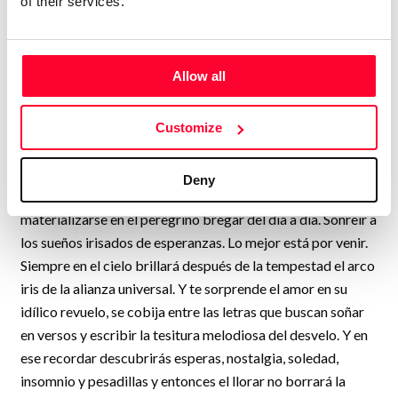
of their services.
inspiración que llega, admiro el trino del verso en el
murmullo poeta, que sucumbe sus olvidos al soñar la
primavera. La poesía es más que pasión, más que el milagro,
Allow all
más que un azar en nuestras vidas. La poesía es la hacedora
de nuestros senderos, quien transforma el detalle en
imagen del alma y danza el romance del corazón. El andar
Customize
construye las historias, los senderos se iluminan con el
denuedo, el brío, la entereza. Esas huellas que dejan las
Deny
palabras alimentan las esperanzas, que solo pueden
materializarse en el peregrino bregar del día a día. Sonreír a
los sueños irisados de esperanzas. Lo mejor está por venir.
Siempre en el cielo brillará después de la tempestad el arco
iris de la alianza universal. Y te sorprende el amor en su
idílico revuelo, se cobija entre las letras que buscan soñar
en versos y escribir la tesitura melodiosa del desvelo. Y en
ese recordar descubrirás esperas, nostalgia, soledad,
insomnio y pesadillas y entonces el llorar no borrará la