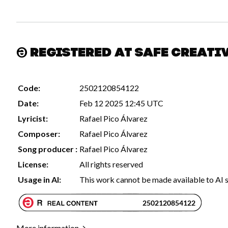
Registered at Safe Creati
Code:
2502120854122
Date:
Feb 12 2025 12:45 UTC
Lyricist:
Rafael Pico Álvarez
Composer:
Rafael Pico Álvarez
Song producer :
Rafael Pico Álvarez
License:
All rights reserved
Usage in AI:
This work cannot be made available to AI 
More information