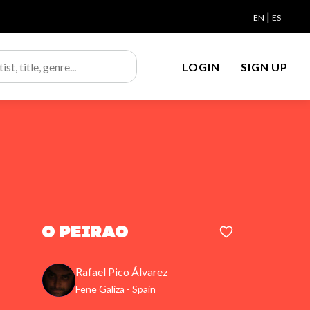
|
EN
ES
LOGIN
SIGN UP
O Peirao
Rafael Pico Álvarez
Fene Galiza - Spain