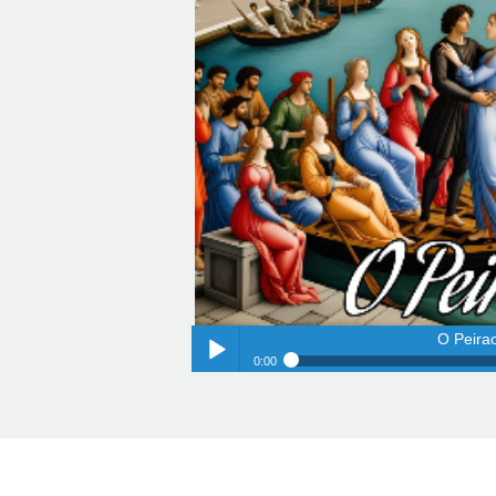
O Peira
0:00
O Peira
Play /