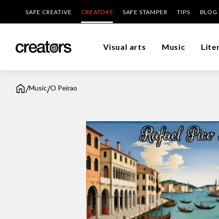
SAFE CREATIVE
CREATORS
SAFE STAMPER
TIPS
BLOG
Visual arts
Music
Lite
/
/
Music
O Peirao