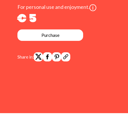
For personal use and enjoyment.
€ 5
Purchase
Share in: