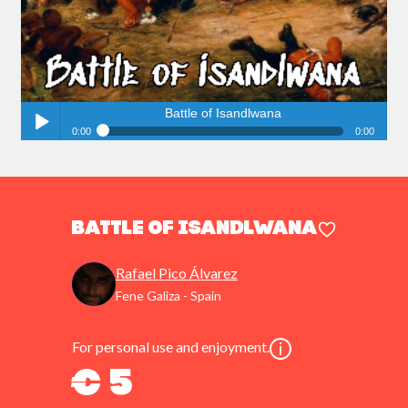
Battle of Isandlwana
0:00
0:00
Battle of Isandlwana
Play /
Battle of Isandlwana
Rafael Pico Álvarez
Fene Galiza - Spain
pause
For personal use and enjoyment.
€ 5