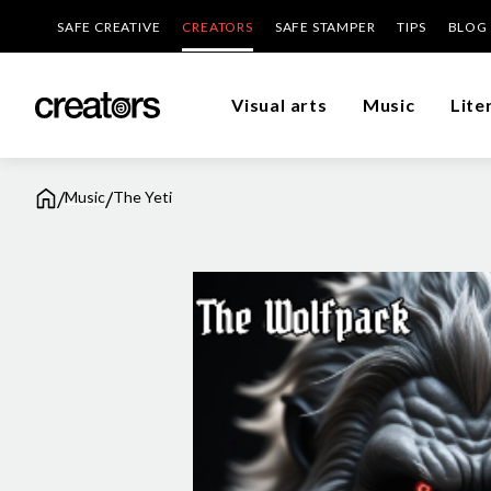
SAFE CREATIVE
CREATORS
SAFE STAMPER
TIPS
BLOG
Visual arts
Music
Lite
/
/
Music
The Yeti