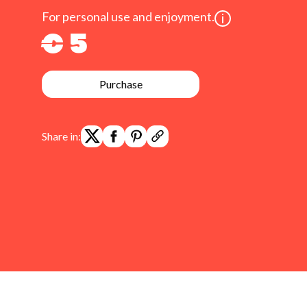
For personal use and enjoyment.
€ 5
Purchase
Share in: