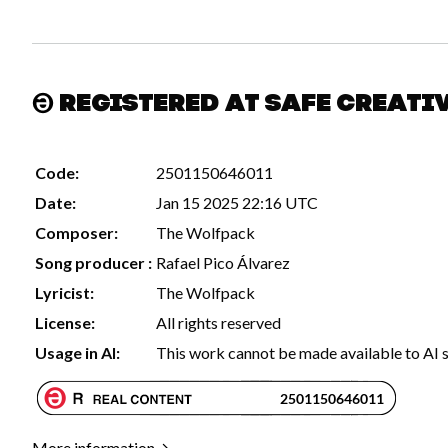
Registered at Safe Creati
Code:
2501150646011
Date:
Jan 15 2025 22:16 UTC
Composer:
The Wolfpack
Song producer :
Rafael Pico Álvarez
Lyricist:
The Wolfpack
License:
All rights reserved
Usage in AI:
This work cannot be made available to AI 
More information