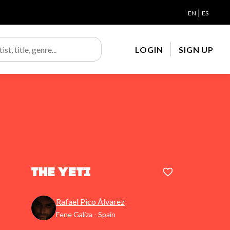
|
EN
ES
LOGIN
SIGN UP
The Yeti
Rafael Pico Álvarez
Fene Galiza - Spain