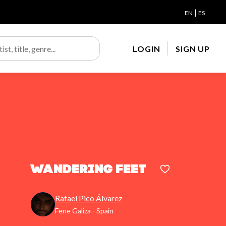
|
EN
ES
LOGIN
SIGN UP
Wandering Feet
Rafael Pico Álvarez
Fene Galiza - Spain