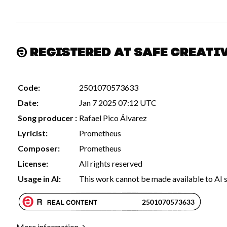
Registered at Safe Creati
Code:
2501070573633
Date:
Jan 7 2025 07:12 UTC
Song producer :
Rafael Pico Álvarez
Lyricist:
Prometheus
Composer:
Prometheus
License:
All rights reserved
Usage in AI:
This work cannot be made available to AI 
More information