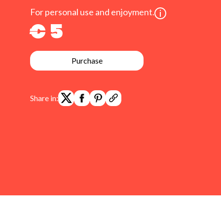
For personal use and enjoyment.
€ 5
Purchase
Share in: