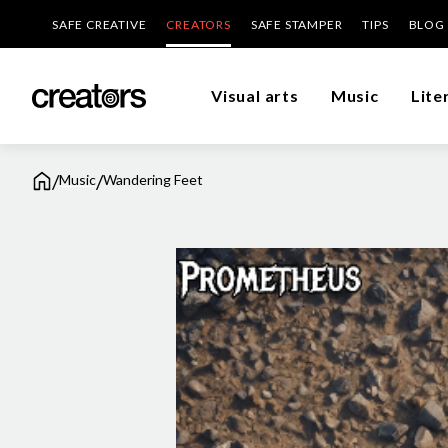
SAFE CREATIVE
CREATORS
SAFE STAMPER
TIPS
BLOG
Visual arts
Music
Lite
/
/
Music
Wandering Feet