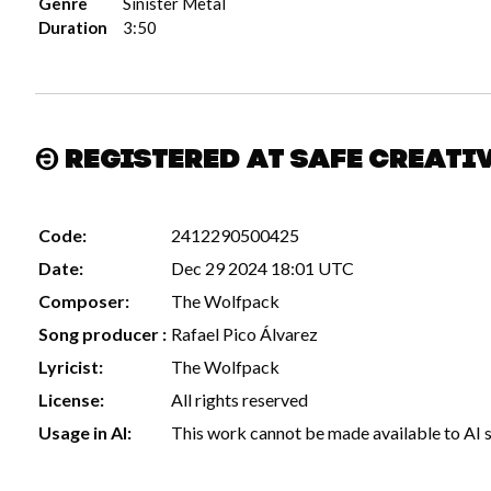
Genre
Sinister Metal
Duration
3:50
Registered at Safe Creati
Code:
2412290500425
Date:
Dec 29 2024 18:01 UTC
Composer:
The Wolfpack
Song producer :
Rafael Pico Álvarez
Lyricist:
The Wolfpack
License:
All rights reserved
Usage in AI:
This work cannot be made available to AI 