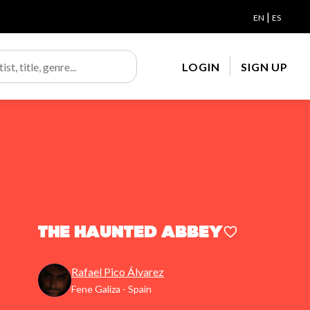
|
EN
ES
LOGIN
SIGN UP
The Haunted Abbey
Rafael Pico Álvarez
Fene Galiza - Spain