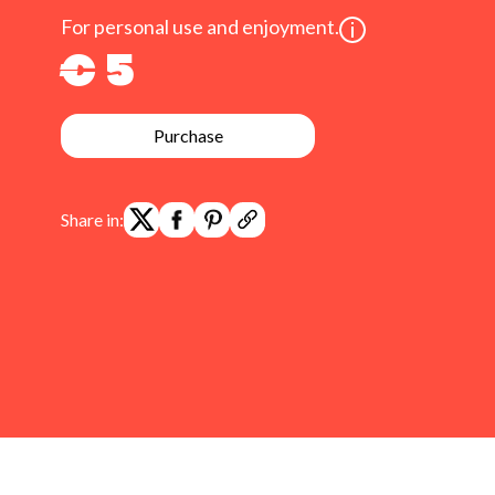
For personal use and enjoyment.
€ 5
Purchase
Share in: