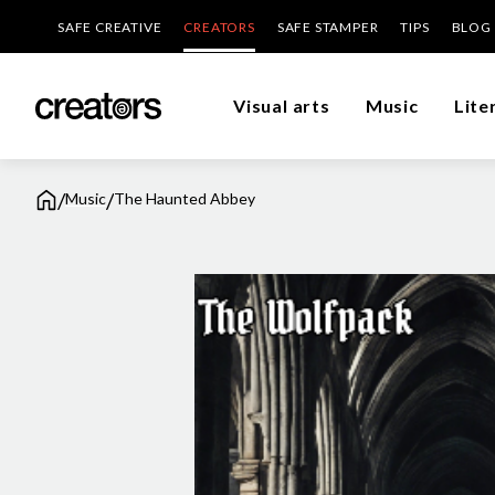
SAFE CREATIVE
CREATORS
SAFE STAMPER
TIPS
BLOG
Visual arts
Music
Lite
/
/
Music
The Haunted Abbey