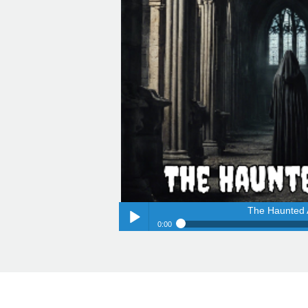
The Haunted
0:00
The Haunted 
Play /