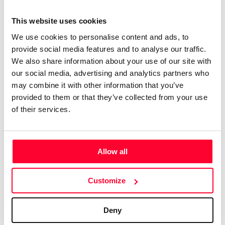
son así, aunque también me
gusta la guitarra fuerte, con lo
This website uses cookies
que algún tema es más bien hard
We use cookies to personalise content and ads, to
rock. Compagino esto con obras
provide social media features and to analyse our traffic.
We also share information about your use of our site with
más sencillas e intimistas.
our social media, advertising and analytics partners who
Tengo 74 álbumes en el mercado
may combine it with other information that you’ve
digital, con el alias de aRPA”
provided to them or that they’ve collected from your use
of their services.
Soy licenciado en Historia Antigua. Siempre me ha gustado
la música, y he tocado y compuesto en un grupo de rock
celta allá por los ochenta. En música tengo un año de piano,
Allow all
soy más bien autodidacta. Me gustan muchos estilos, pero
soy muy fan del hard rock de los 70, la música clásica,
sobre todo Beethoven, y la Ópera, en la que me declaro fan
Customize
de Wagner y los compositores rusos del Grupo de lis Cinco.
Aún cuando estaba en el grupo ya hacía música electrónica,
Deny
así que me viene de lejos. En ese estilo admiro sobre todo a