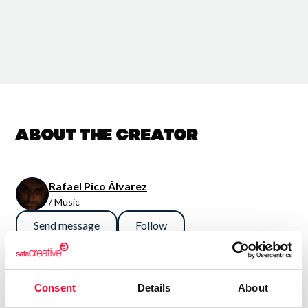
About the creator
Rafael Pico Álvarez
/ Music
Send message
Follow
“Música electrónica densa,
Consent
Details
About
sinfónica y potente. En general