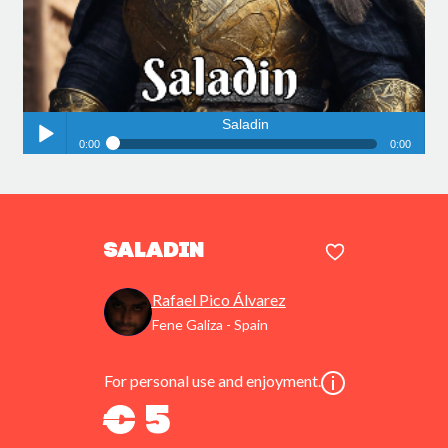
Saladin
0:00
0:00
Saladin
Play /
Saladin
Rafael Pico Álvarez
Fene Galiza - Spain
pause
For personal use and enjoyment.
€ 5