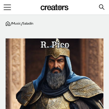
/
/
Music
Saladin