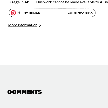
Usage in AI:
This work cannot be made available to AI s
More information
Comments