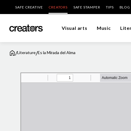
SAFE CREATIVE
CREATORS
SAFE STAMPER
TIPS
BLOG
Visual arts
Music
Lite
/
/
Literature
Es la Mirada del Alma