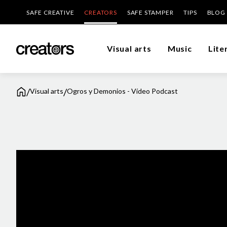
SAFE CREATIVE
CREATORS
SAFE STAMPER
TIPS
BLOG
Visual arts
Music
Lite
/
/
Visual arts
Ogros y Demonios - Vídeo Podcast