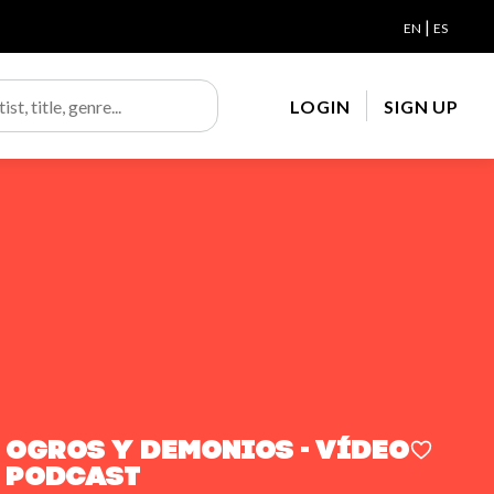
|
EN
ES
LOGIN
SIGN UP
Ogros y Demonios - Vídeo
Podcast