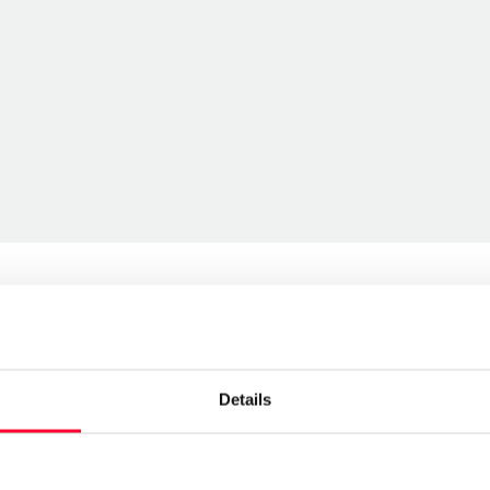
Details
Send message
l arts