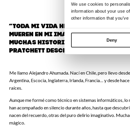
We use cookies to personalis
information about your use of
other information that you’ve
“Toda mi vida he tenido cuentos e
mueren en mi imaginación. Aparte 
Deny
muchas historias reales que cont
Pratchett describiría como "inte
Me llamo Alejandro Ahumada. Nací en Chile, pero llevo desde l
Argentina, Escocia, Inglaterra, Irlanda, Francia… y desde hac
raíces.
Aunque me formé como técnico en sistemas informáticos, lo mí
han acompañado en silencio durante años, hasta que descubrí 
nacen del recuerdo, otras del puro delirio imaginativo. Muchas 
mágico.