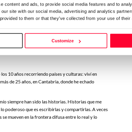
e content and ads, to provide social media features and to analy
Follow
 our site with our social media, advertising and analytics partn
 provided to them or that they’ve collected from your use of their
 historias que nacen, crecen y
de estos también tengo
Customize
ar que el autor Terry
resante".”
os 10 años recorriendo países y culturas: viví en
e más de 25 años, en Cantabria, donde he echado
o siempre han sido las historias. Historias que me
lo poderoso que es escribirlas y compartirlas. A veces
se mueven en la frontera difusa entre lo real y lo