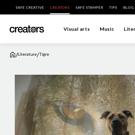
SAFE CREATIVE
CREATORS
SAFE STAMPER
TIPS
BLOG
Visual arts
Music
Lite
/
/
Literature
Tigre