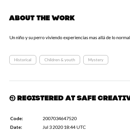
About the work
Un niño y su perro viviendo experiencias mas allá de lo normal
Historical
Children & youth
Mystery
Registered at Safe Creati
Code:
2007034647520
Date:
Jul 3 2020 18:44 UTC