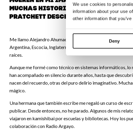
mueren en mi imaginación. Aparte 
We use cookies to personalis
muchas historias reales que cont
information about your use of
Pratchett describiría como "inte
other information that you’ve
Me llamo Alejandro Ahumada. Nací en Chile, pero llevo desde l
Deny
Argentina, Escocia, Inglaterra, Irlanda, Francia… y desde hac
raíces.
Aunque me formé como técnico en sistemas informáticos, lo mí
han acompañado en silencio durante años, hasta que descubrí 
nacen del recuerdo, otras del puro delirio imaginativo. Muchas 
mágico.
Una hermana que también escribe me regaló un curso de escrit
publicar. Desde entonces, no he parado. Algunos de mis relato
viajaron en kamishibai por escuelas y bibliotecas. Hoy los 
colaboración con Radio Argayo.