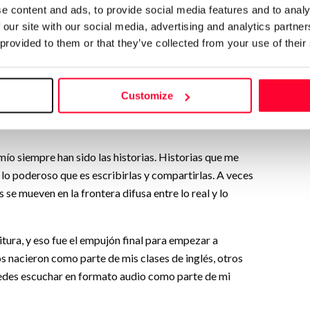
de estos también tengo
e content and ads, to provide social media features and to analy
ar que el autor Terry
 our site with our social media, advertising and analytics partn
resante".”
 provided to them or that they’ve collected from your use of their
os 10 años recorriendo países y culturas: viví en
Customize
e más de 25 años, en Cantabria, donde he echado
o siempre han sido las historias. Historias que me
lo poderoso que es escribirlas y compartirlas. A veces
se mueven en la frontera difusa entre lo real y lo
ura, y eso fue el empujón final para empezar a
s nacieron como parte de mis clases de inglés, otros
puedes escuchar en formato audio como parte de mi