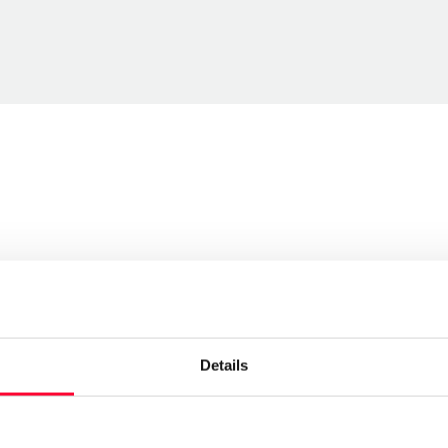
Send message
l arts
Follow
Details
 historias que nacen, crecen y