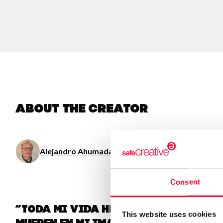
About the creator
Alejandro Ahumada Avila
/ Literature / Music / Visua
Consent
“Toda mi vida he tenido cuentos e
This website uses cookies