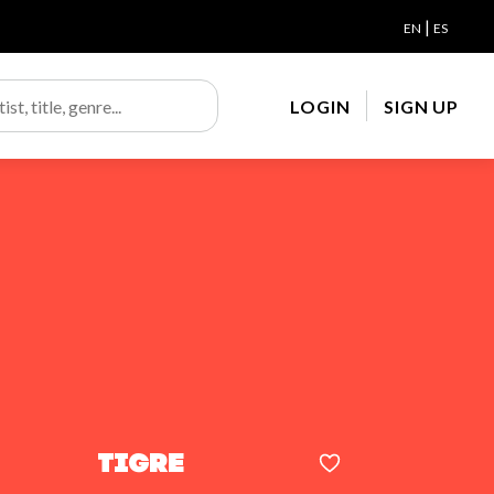
|
EN
ES
LOGIN
SIGN UP
Tigre