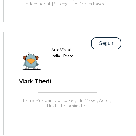
Independent | Strength To Dream Based in
Valencia SPAIN © All rights reserved ISNI
0000 0005 0261 5188
Seguir
Arte Visual
Italia - Prato
Mark Thedi
I am a Musician, Composer, FilmMaker, Actor,
Illustrator, Animator