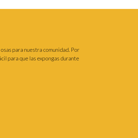
mis poemas es el siguiente enlace:
https://rodaryvolar-carmen.blogspot.com/
iosas para nuestra comunidad. Por
cil para que las expongas durante