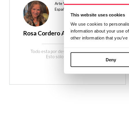
Arte Visual | Literatura
España
This website uses cookies
We use cookies to personalis
information about your use of
Rosa Cordero Andres
other information that you’ve
Todo esta por descubrir y todo por hacer.
Esto sólo es el comienzo.
Deny