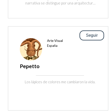
narrativa se distingue por una arquitectura
temporal que desafía la linealidad y un
simbolismo preciso que convierte cada
lectura en una experiencia irrepetible. No
escribe historias: construye laberintos que
el lector elige habitar. Sus obras están
disponibles en Amazon.
Seguir
Arte Visual
España
Pepetto
Los lápices de colores me cambiaron la vida.