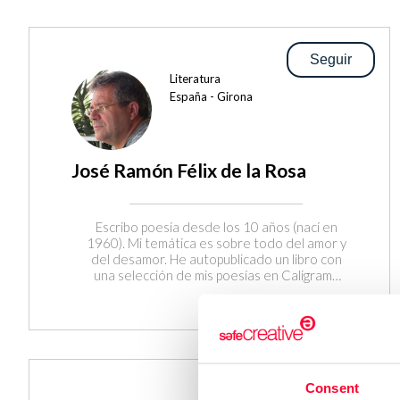
Seguir
Literatura
España - Girona
José Ramón Félix de la Rosa
Escribo poesía desde los 10 años (nací en
1960). Mi temática es sobre todo del amor y
del desamor. He autopublicado un libro con
una selección de mis poesías en Caligrama
(Penguim Random House), bajo el título de
"DE FLORES Y ESPINAS NACE LA POESÍA
(amores y desamores)". Sigo escribiendo y
registrando mis obras en Safe Creative. Un
placer estar aquí.
Consent
Seguir