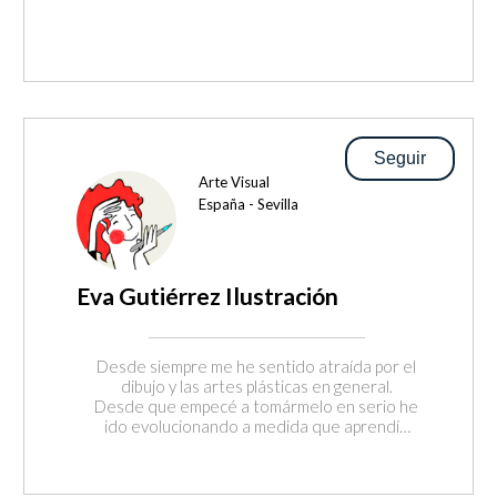
Seguir
Arte Visual
España - Sevilla
Eva Gutiérrez Ilustración
Desde siempre me he sentido atraída por el
dibujo y las artes plásticas en general.
Desde que empecé a tomármelo en serio he
ido evolucionando a medida que aprendía
técnicas, recursos visuales con los que
expresar ideas, sentimientos, mi percepción
del mundo y mis vivencias. Me interesa