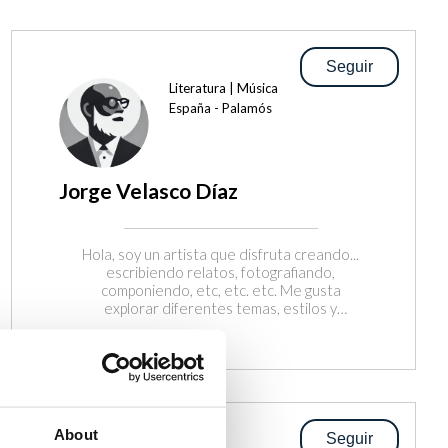
Seguir
Literatura | Música
España - Palamós
Jorge Velasco Díaz
Hola, soy un artista que disfruta creando...
escribiendo relatos, fotografiando,
componiendo, etc, etc. etc. Me gusta
explorar diferentes temas, estilos y
disciplinas. En Safe Creators, puedes
encontrar mis obras originales y exclusivas,
que reflejan mi visión personal y mi pasión
por el arte. Espero que te gusten y que me
sigas para estar al día de mis proyectos.
¡Gracias por tu apoyo!
About
Seguir