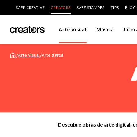
SAFE CREATIVE
CREATORS
SAFE STAMPER
TIPS
BLOG
Arte Visual
Música
Liter
/
/
Arte Visual
Arte digital
Descubre obras de arte digital, 