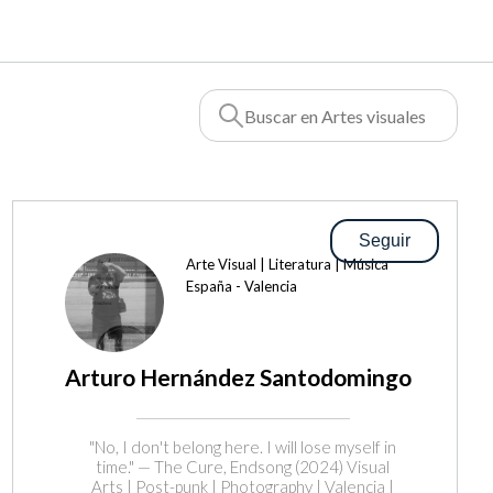
Seguir
Arte Visual | Literatura | Música
España - Valencia
Arturo Hernández Santodomingo
"No, I don't belong here. I will lose myself in
time." — The Cure, Endsong (2024) Visual
Arts | Post-punk | Photography | Valencia |