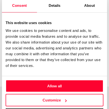
Consent
Details
About
Registered at Safe Creative
Code:
2308265149914
This website uses cookies
Date:
Aug 26 2023 13:15 UTC
We use cookies to personalise content and ads, to
provide social media features and to analyse our traffic.
Author:
Valentina Luján
We also share information about your use of our site with
License:
All rights reserved
our social media, advertising and analytics partners who
may combine it with other information that you’ve
provided to them or that they’ve collected from your use
of their services.
More information
Allow all
Customize
Comments