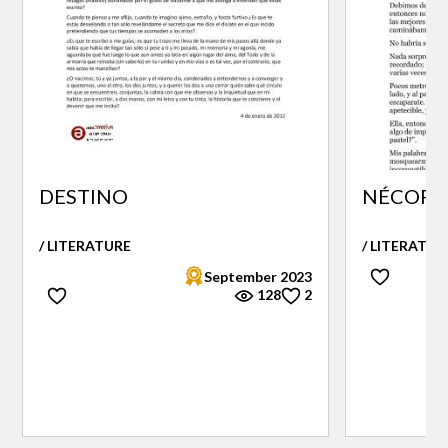
DESTINO
NÉCORA 
/ LITERATURE
/ LITERATUR
September 2023
128
2