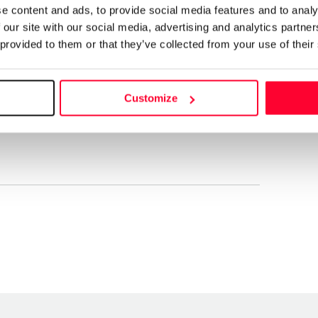
s de maravilla y extraña
e content and ads, to provide social media features and to analy
 our site with our social media, advertising and analytics partn
 provided to them or that they’ve collected from your use of their
ativa, intuitiva, se escuchar, perseverante, tranquila,
que otra cosa más. Me gusta hacer fotografías.
Customize
undo. Me gustan los gatos y todos los animales