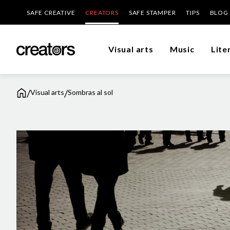
SAFE CREATIVE
CREATORS
SAFE STAMPER
TIPS
BLOG
Visual arts
Music
Lite
/
/
Visual arts
Sombras al sol