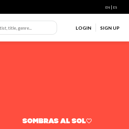
|
EN
ES
LOGIN
SIGN UP
Sombras al sol