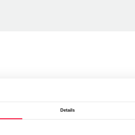
Send message
Follow
Details
 de una cámara ayuda a