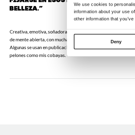
fijarse en esos pequeños detalle
We use cookies to personalis
belleza.”
information about your use of
other information that you’ve
Creativa, emotiva, soñadora, tímida, sensible, ordenada, imagin
de mente abierta, con mucha paciencia y seguramente alguna 
Deny
Algunas se usan en publicaciones profesionales por todo el m
pelones como mis cobayas.