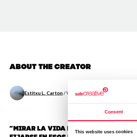
About the creator
Estitxu L. Carton
/ Visual arts
Consent
“Mirar la vida desde el encuadre
This website uses cookies