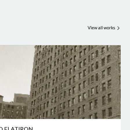
View all works
IO FLATIRON