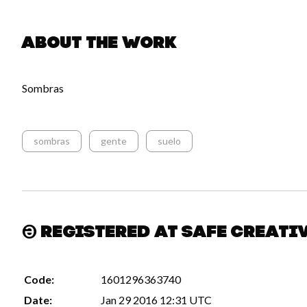
About the work
Sombras
sombras
gente
suelo
Registered at Safe Creati
Code:
1601296363740
Date:
Jan 29 2016 12:31 UTC