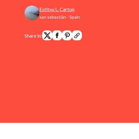
Estitxu L. Carton
san sebastián - Spain
Share in: