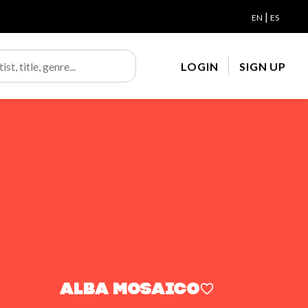
|
EN
ES
LOGIN
SIGN UP
ALBA Mosaico