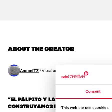
About the creator
AndoniTZ
/ Visual arts / Literature / Music
Consent
“El pálpito y la intuición se deli
construyamos el borrador difumi
This website uses cookies