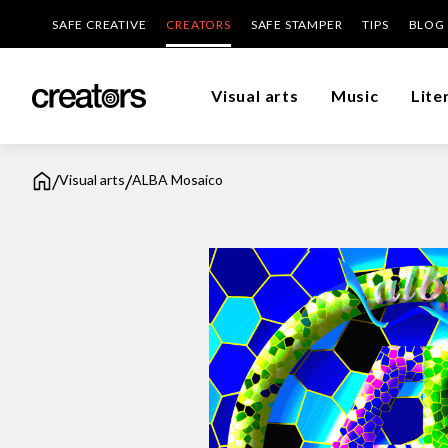
SAFE CREATIVE
CREATORS
SAFE STAMPER
TIPS
BLOG
Visual arts
Music
Lite
/
/
Visual arts
ALBA Mosaico