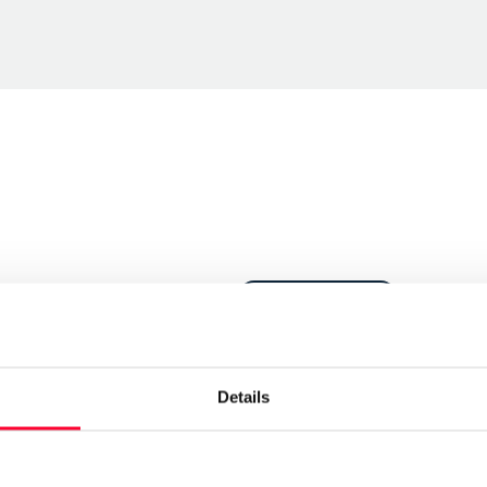
Send message
Follow
Details
bera, con la precisión con que
nado que generan.”