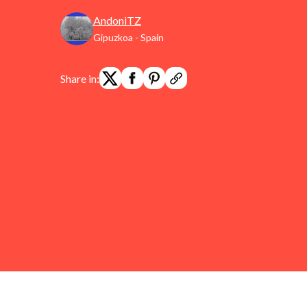
AndoniTZ
Gipuzkoa - Spain
Share in: