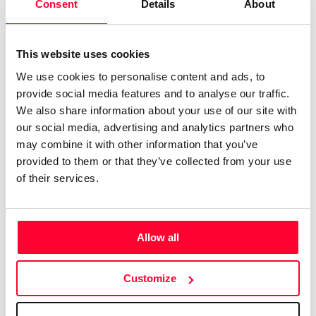
Consent
Details
About
o editor. Ni a comprometerme a cumplir los plazos de
entrega a que deben ceñirse tantos de los que publican.
Literatura por encargo, como si el escritor fuera un sastre o
This website uses cookies
un fabricante de electrodomésticos. Me espanta el sólo
We use cookies to personalise content and ads, to
pensarlo.
provide social media features and to analyse our traffic.
We also share information about your use of our site with
No tengo formación académica.
our social media, advertising and analytics partners who
may combine it with other information that you’ve
Ah, que se me olvidaba explicar a mis lectores, y a mis
provided to them or that they’ve collected from your use
seguidores, y a mis amigos y enemigos, por qué "Telas de
of their services.
araña con bastón, canario y abanico"; y ello es por algo tan
sencillo como el hecho de que la vida, todas las vidas, son
exactamente una tela de araña, entretejiéndose, las unas
Allow all
con las otras.
He de confesar también que el título no se me ocurrió a mí;
Customize
no. El título es el de un cuadro, grande, al óleo, que vi hace
muchos años no recuerdo ya dónde en una exposición y en