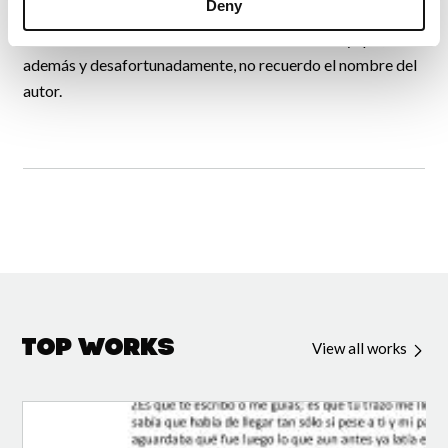
Deny
el que, aunque me dejé los ojos escrutándolo, no logré
encontrar ni el bastón ni el canario ni el abanico y que,
además y desafortunadamente, no recuerdo el nombre del
autor.
Top Works
View all works