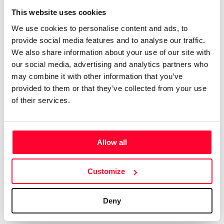
pensarlo.
This website uses cookies
We use cookies to personalise content and ads, to
No tengo formación académica.
provide social media features and to analyse our traffic.
Ah, que se me olvidaba explicar a mis lectores, y a mis
We also share information about your use of our site with
seguidores, y a mis amigos y enemigos, por qué "Telas de
our social media, advertising and analytics partners who
may combine it with other information that you’ve
araña con bastón, canario y abanico"; y ello es por algo tan
provided to them or that they’ve collected from your use
sencillo como el hecho de que la vida, todas las vidas, son
of their services.
exactamente una tela de araña, entretejiéndose, las unas
con las otras.
He de confesar también que el título no se me ocurrió a mí;
Allow all
no. El título es el de un cuadro, grande, al óleo, que vi hace
muchos años no recuerdo ya dónde en una exposición y en
Customize
el que, aunque me dejé los ojos escrutándolo, no logré
encontrar ni el bastón ni el canario ni el abanico y que,
Deny
además y desafortunadamente, no recuerdo el nombre del
autor.