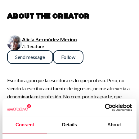
About the creator
Alicia Bermúdez Merino
/ Literature
Send message
Follow
Escritora, porque la escritura es lo que profeso. Pero, no
siendo la escritura mi fuente de ingresos, no me atrevería a
denominarla mi profesión. No creo, por otra parte, que
estuviera dispuesta a avenirme a complacer a nadie, lector
o editor. Ni a comprometerme a cumplir los plazos de
entrega a que deben ceñirse tantos de los que publican.
Consent
Details
About
Literatura por encargo, como si el escritor fuera un sastre o
un fabricante de electrodomésticos. Me espanta el sólo