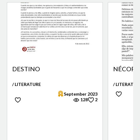
DESTINO
NÉCORA 
/ LITERATURE
/ LITERATUR
September 2023
128
2