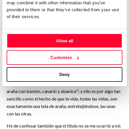
may combine it with other information that you’ve
denominarla mi profesión. No creo, por otra parte, que
provided to them or that they’ve collected from your use
estuviera dispuesta a avenirme a complacer a nadie, lector
of their services.
o editor. Ni a comprometerme a cumplir los plazos de
entrega a que deben ceñirse tantos de los que publican.
Literatura por encargo, como si el escritor fuera un sastre o
Allow all
un fabricante de electrodomésticos. Me espanta el sólo
pensarlo.
Customize
No tengo formación académica.
Deny
Ah, que se me olvidaba explicar a mis lectores, y a mis
seguidores, y a mis amigos y enemigos, por qué "Telas de
araña con bastón, canario y abanico"; y ello es por algo tan
sencillo como el hecho de que la vida, todas las vidas, son
exactamente una tela de araña, entretejiéndose, las unas
con las otras.
He de confesar también que el título no se me ocurrió a mí;