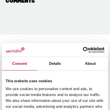
Comments
About the creator
Consent
Details
About
Alicia Bermúdez Merino
/ Literature
This website uses cookies
Send message
Follow
We use cookies to personalise content and ads, to
provide social media features and to analyse our traffic.
We also share information about your use of our site with
Escritora, porque la escritura es lo que profeso. Pero, no
our social media, advertising and analytics partners who
siendo la escritura mi fuente de ingresos, no me atrevería a