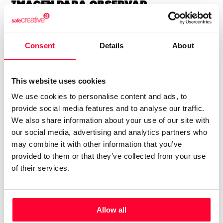
imagen para observar,
investigar, procesar ensayo
error error acierto de vez en
Consent
Details
About
cuando y entonces :elaborar,
simplificar y dar el resultado
con la balanza en la
This website uses cookies
coherencia.”
We use cookies to personalise content and ads, to
provide social media features and to analyse our traffic.
El pensamiento y las lineas de interés están cercanas a la
We also share information about your use of our site with
forma, luz, sombra, penumbra ¿que vemos de los fractales?
our social media, advertising and analytics partners who
Los espejismos, ¿cuales son sus marcos de actuación?
may combine it with other information that you’ve
provided to them or that they’ve collected from your use
Las capas de la vida en la naturaleza, viva o alterada. Vida y
of their services.
transformación desde el aire mar fuego y tierra en los
bosques o desiertos , la vida, la antropología, la neuro
arquitectura .
Allow all
Lo cotidiano y la muerte, la risa, la sonrisa el humor, los