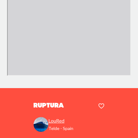
ruptura
LouRed
Telde - Spain