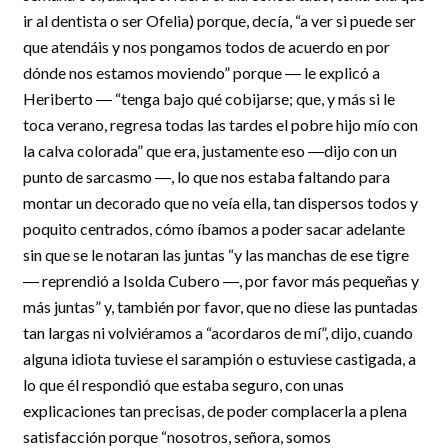
ir al dentista o ser Ofelia) porque, decía, “a ver si puede ser
que atendáis y nos pongamos todos de acuerdo en por
dónde nos estamos moviendo” porque ― le explicó a
Heriberto ― “tenga bajo qué cobijarse; que, y más si le
toca verano, regresa todas las tardes el pobre hijo mío con
la calva colorada” que era, justamente eso ―dijo con un
punto de sarcasmo ―, lo que nos estaba faltando para
montar un decorado que no veía ella, tan dispersos todos y
poquito centrados, cómo íbamos a poder sacar adelante
sin que se le notaran las juntas “y las manchas de ese tigre
― reprendió a Isolda Cubero ―, por favor más pequeñas y
más juntas” y, también por favor, que no diese las puntadas
tan largas ni volviéramos a “acordaros de mí”, dijo, cuando
alguna idiota tuviese el sarampión o estuviese castigada, a
lo que él respondió que estaba seguro, con unas
explicaciones tan precisas, de poder complacerla a plena
satisfacción porque “nosotros, señora, somos