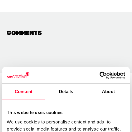
Comments
Consent
Details
About
About the creator
This website uses cookies
Alicia Bermúdez Merino
We use cookies to personalise content and ads, to
/ Literature
provide social media features and to analyse our traffic.