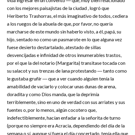
vida ingresar en un convento ― que, muy bien relacionado
con los mejores paisajistas de la ciudad , logró que
Heriberto Trashorras, el más imaginativo de todos, cediera
a los ruegos de la abuela de que, por favor, no quería
marcharse de este mundo sin haberlo visto, a él, papá, su
hijo, sentado no como un pasmarote en lo que alguna vez
fuese desierto destartalado, atestado de sillas
desvencijadas e infinidad de otros innumerables trastos,
por el que la del notario (Margarita) transitase tocada con
su salacot y sus trenzas de lana protestando ― tanto como
le gustaba gruñir ― que a ver cuando alguien tenía la
amabilidad de vaciarlo y colocar unas dunas de arena,
doradita y como Dios manda, que la deprimía
terriblemente, sino en uno de verdad con sus arriates y sus
fuentes o, por lo menos, algún cocotero que,
indefectiblemente, hacían enfadar a la señorita de turno
(porque no siempre era Acracia, dependiendo del día de la
semana o sí, aunque sí fuera el día concertado, tenía ella que