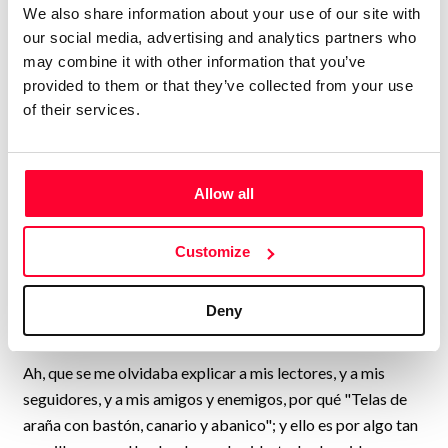
Send message
Follow
We also share information about your use of our site with
our social media, advertising and analytics partners who
may combine it with other information that you’ve
Escritora, porque la escritura es lo que profeso. Pero, no
provided to them or that they’ve collected from your use
siendo la escritura mi fuente de ingresos, no me atrevería a
of their services.
denominarla mi profesión. No creo, por otra parte, que
estuviera dispuesta a avenirme a complacer a nadie, lector
o editor. Ni a comprometerme a cumplir los plazos de
Allow all
entrega a que deben ceñirse tantos de los que publican.
Literatura por encargo, como si el escritor fuera un sastre o
Customize
un fabricante de electrodomésticos. Me espanta el sólo
pensarlo.
Deny
No tengo formación académica.
Ah, que se me olvidaba explicar a mis lectores, y a mis
seguidores, y a mis amigos y enemigos, por qué "Telas de
araña con bastón, canario y abanico"; y ello es por algo tan