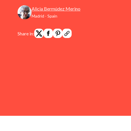
Alicia Bermúdez Merino
Madrid - Spain
Share in: