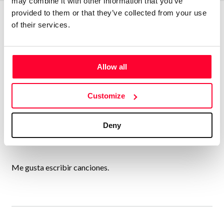
may combine it with other information that you’ve
provided to them or that they’ve collected from your use
of their services.
About the creator
Allow all
Jorge Rosendo Durán Mozqueda
/ Music
Customize
Send message
Follow
Deny
“Hola. ”
Me gusta escribir canciones.