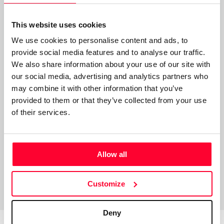
mundos se muestren; que las
historias se cuenten y aquello
This website uses cookies
que está oculto se revele!”
We use cookies to personalise content and ads, to
provide social media features and to analyse our traffic.
El universo de En los Cielos de Elyon es un macro universo
We also share information about your use of our site with
donde descubrirán miles de mundos y épocas distintas. Es
our social media, advertising and analytics partners who
un lugar compuesto por miles de realidades increíbles
may combine it with other information that you’ve
gobernadas por el gran Elyon. Aquí encontrarán múltiples
provided to them or that they’ve collected from your use
historias y personajes con poderes únicos y tramas
of their services.
fantásticas.
Allow all
Customize
Deny