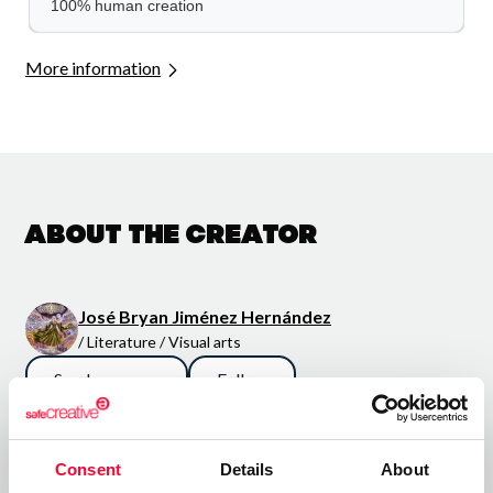
More information
About the creator
José Bryan Jiménez Hernández
/ Literature / Visual arts
Send message
Follow
“¡Que los cielos se abran y los
Consent
Details
About