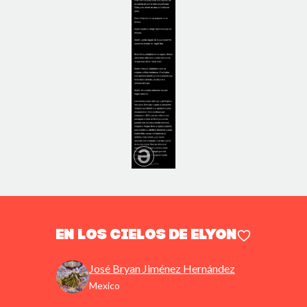
En los Cielos de Elyon
José Bryan Jiménez Hernández
Mexico