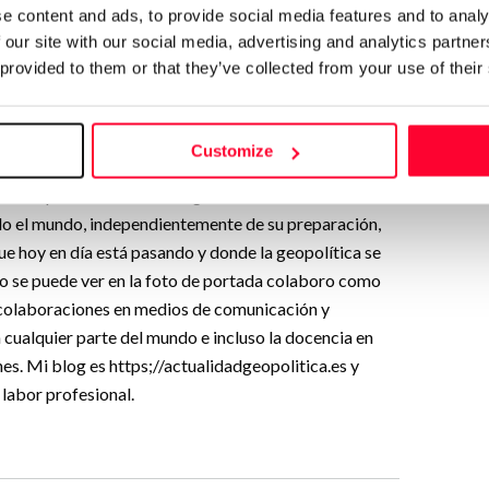
e content and ads, to provide social media features and to analy
 our site with our social media, advertising and analytics partn
dos"”
 provided to them or that they’ve collected from your use of their
tico y geoestratégico, además de economista. Tras
Customize
a vida, la geopolítica. Mi primer objetivo para darme
ancia pueda trasmitir a la gente no solo los temas de
do el mundo, independientemente de su preparación,
e hoy en día está pasando y donde la geopolítica se
mo se puede ver en la foto de portada colaboro como
 colaboraciones en medios de comunicación y
 cualquier parte del mundo e incluso la docencia en
es. Mi blog es https;//actualidadgeopolitica.es y
 labor profesional.