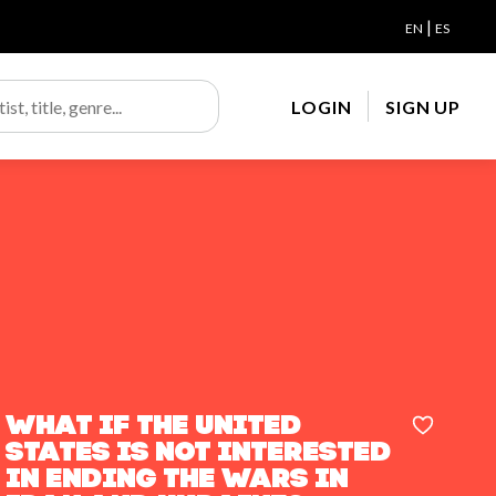
|
EN
ES
LOGIN
SIGN UP
What if the United
States is not interested
in ending the wars in