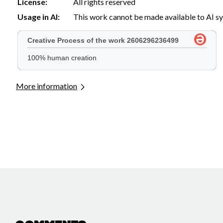
License:
All rights reserved
Usage in AI:
This work cannot be made available to AI s
More information