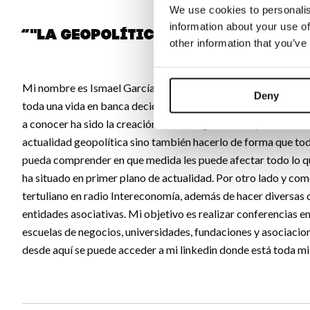
We use cookies to personalis
information about your use of
“"La geopolítica nos afecta a to
other information that you’ve
Mi nombre es Ismael García de Santos y soy analista geopolí
Deny
toda una vida en banca decidí dedicarme a mi pasión de todo l
a conocer ha sido la creación de un blog donde en primera inst
actualidad geopolítica sino también hacerlo de forma que to
pueda comprender en que medida les puede afectar todo lo qu
ha situado en primer plano de actualidad. Por otro lado y co
tertuliano en radio Intereconomía, además de hacer diversas
entidades asociativas. Mi objetivo es realizar conferencias en
escuelas de negocios, universidades, fundaciones y asociacion
desde aquí se puede acceder a mi linkedin donde está toda mi