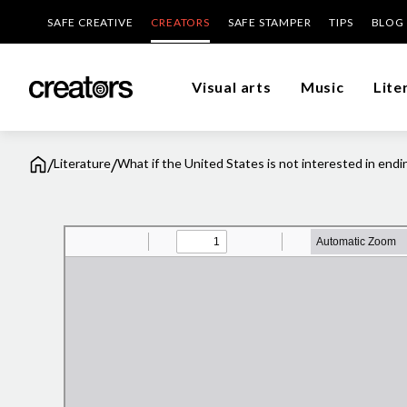
SAFE CREATIVE
CREATORS
SAFE STAMPER
TIPS
BLOG
Visual arts
Music
Lite
/
/
Literature
What if the United States is not interested in endi